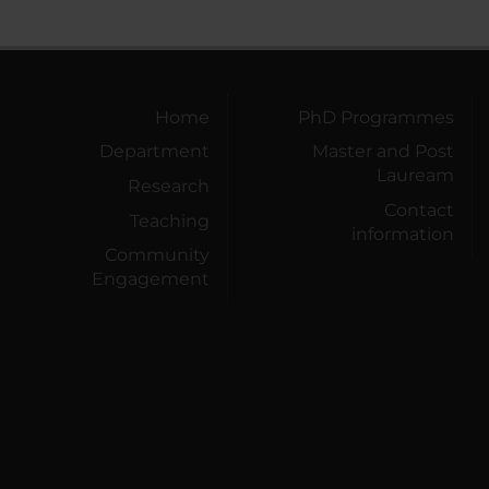
Home
PhD Programmes
Department
Master and Post
Lauream
Research
Contact
Teaching
information
Community
Engagement