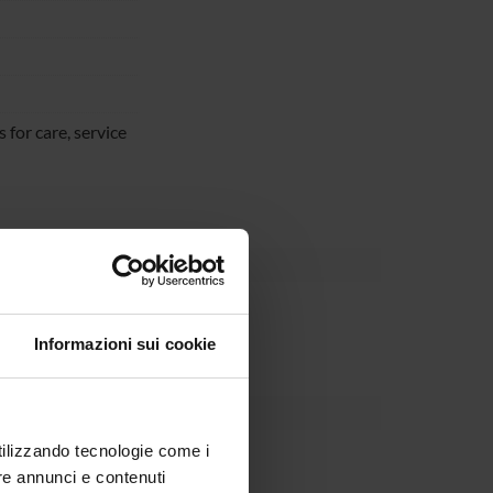
 for care, service
partment
Informazioni sui cookie
utilizzando tecnologie come i
Tansella
re annunci e contenuti