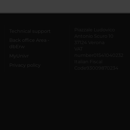
Piazzale Ludovico
Technical support
Antonio Scuro 10
Back office Area -
37124 Verona
dbErw
VAT
number01541040232
MyUnivr
Italian Fiscal
Privacy policy
Code93009870234