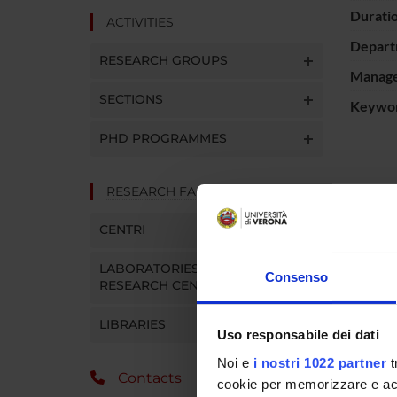
Durati
ACTIVITIES
Depart
RESEARCH GROUPS
Manager
SECTIONS
Keywo
PHD PROGRAMMES
RESEARCH FACILITIES
SPO
CENTRI
Ministe
LABORATORIES AND
Consenso
RESEARCH CENTRES
LIBRARIES
PROJ
Uso responsabile dei dati
Noi e
i nostri 1022 partner
t
Antonio
Contacts
cookie per memorizzare e acce