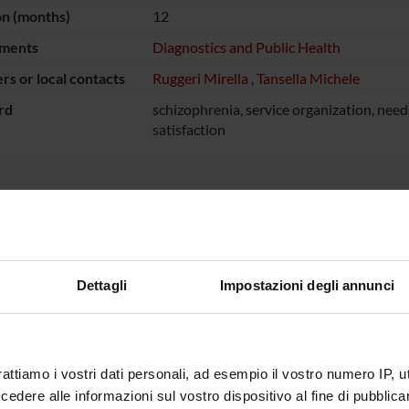
on (months)
12
ments
Diagnostics and Public Health
s or local contacts
Ruggeri Mirella
,
Tansella Michele
rd
schizophrenia, service organization, needs
satisfaction
NSORS:
ro della Salute
Funds:
assigned and managed by the de
Dettagli
Impostazioni degli annunci
ECT PARTICIPANTS
rattiamo i vostri dati personali, ad esempio il vostro numero IP, 
 Lasalvia
Michele 
dere alle informazioni sul vostro dispositivo al fine di pubblica