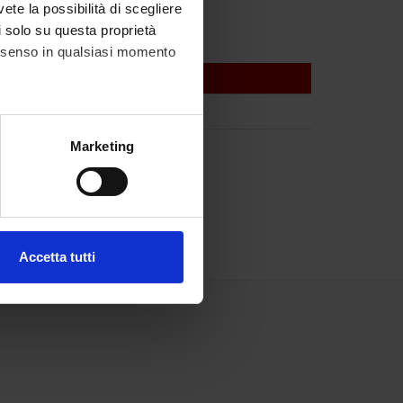
vete la possibilità di scegliere
li solo su questa proprietà
consenso in qualsiasi momento
alche metro,
Marketing
e specifiche (impronte
ezione dettagli
. Puoi
Accetta tutti
l media e per analizzare il
ostri partner che si occupano
azioni che hai fornito loro o