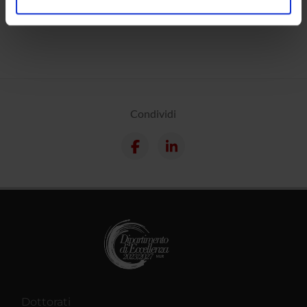
Calendario
analizzare il nostro traffico. Condividiamo inoltre
informazioni sul modo in cui utilizzi il nostro sito con i
nostri partner che si occupano di analisi dei dati web,
pubblicità e social media, i quali potrebbero combinarle
con altre informazioni che hai fornito loro o che hanno
raccolto dal tuo utilizzo dei loro servizi.
Condividi
Dottorati