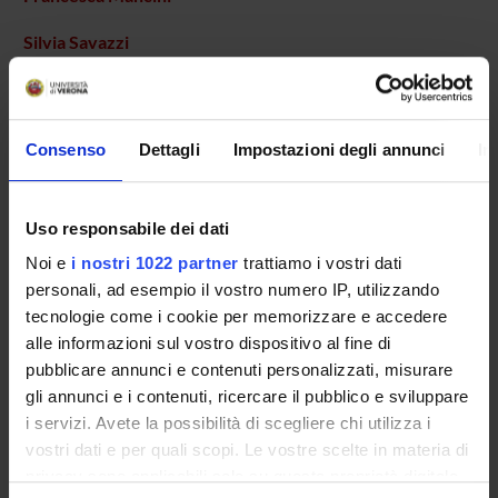
Silvia Savazzi
Professore ordinario
Consenso
Dettagli
Impostazioni degli annunci
In
COLLABORATORI ESTERNI
Lucio Posteraro
Uso responsabile dei dati
Unità di riabilitazione - Ospedale di Bozzolo - Mantova
Noi e
i nostri 1022 partner
trattiamo i vostri dati
personali, ad esempio il vostro numero IP, utilizzando
tecnologie come i cookie per memorizzare e accedere
SEZIONI
alle informazioni sul vostro dispositivo al fine di
Fisiologia e Psicologia
pubblicare annunci e contenuti personalizzati, misurare
gli annunci e i contenuti, ricercare il pubblico e sviluppare
i servizi. Avete la possibilità di scegliere chi utilizza i
vostri dati e per quali scopi. Le vostre scelte in materia di
privacy sono applicabili solo su questa proprietà digitale
ATTIVITÀ