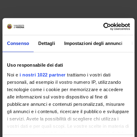
PROJECT PARTICIPANTS
Andrea Cipriani
Consenso
Dettagli
Impostazioni degli annunci
In
RESEARCH AREAS INVOLVED IN THE PROJECT
Uso responsabile dei dati
Psychiatry
Noi e
i nostri 1022 partner
trattiamo i vostri dati
personali, ad esempio il vostro numero IP, utilizzando
tecnologie come i cookie per memorizzare e accedere
alle informazioni sul vostro dispositivo al fine di
SECTIONS
pubblicare annunci e contenuti personalizzati, misurare
Section of Psychiatry and Clinical Psychology
gli annunci e i contenuti, ricercare il pubblico e sviluppare
i servizi. Avete la possibilità di scegliere chi utilizza i
vostri dati e per quali scopi. Le vostre scelte in materia di
privacy sono applicabili solo su questa proprietà digitale