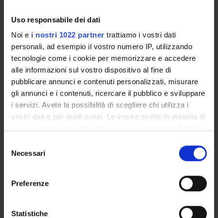
ORGANISATION
Uso responsabile dei dati
Noi e
i nostri 1022 partner
trattiamo i vostri dati
GOVERNANCE
personali, ad esempio il vostro numero IP, utilizzando
COMMITTEES
tecnologie come i cookie per memorizzare e accedere
alle informazioni sul vostro dispositivo al fine di
DEPARTMENT ADMINISTRATION OFFICES
pubblicare annunci e contenuti personalizzati, misurare
gli annunci e i contenuti, ricercare il pubblico e sviluppare
STUDENT ADMINISTRATION OFFICES
i servizi. Avete la possibilità di scegliere chi utilizza i
vostri dati e per quali scopi. Le vostre scelte in materia di
DEPARTMENT FACILITIES
privacy sono applicabili solo su questa proprietà digitale
in cui avete effettuato le vostre scelte. È possibile
Selezione
LIBRARIES
modificare o revocare il proprio consenso in qualsiasi
Necessari
del
momento dalla Dichiarazione sui cookie o facendo clic
consenso
CENTRI
sull'icona di attivazione della privacy.
Preferenze
LABORATORIES AND RESEARCH CENTRES
Con il tuo consenso, vorremmo anche:
raccogliere informazioni sulla tua posizione
Statistiche
Contacts