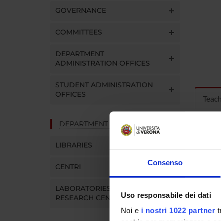
GOVERNANCE
COMMITTEES
DEPARTMENT
ADMINISTRATION OFFICES
STUDENT ADMINISTRATION
OFFICES
Teac
DEPARTMENT FACILITIES
MOD
LIBRARIES
Modules
Click o
Consenso
CENTRI
LABORATORIES AND
Uso responsabile dei dati
RESEARCH CENTRES
Noi e
i nostri 1022 partner
t