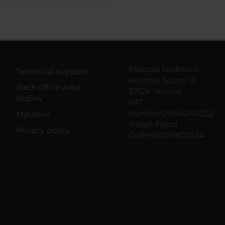
Piazzale Ludovico
Technical support
Antonio Scuro 10
Back office Area -
37124 Verona
dbErw
VAT
number01541040232
MyUnivr
Italian Fiscal
Privacy policy
Code93009870234