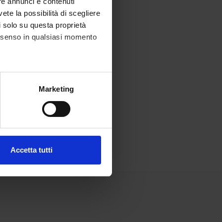
re annunci e contenuti
vete la possibilità di scegliere
li solo su questa proprietà
consenso in qualsiasi momento
alche metro,
Marketing
e specifiche (impronte
ezione dettagli
. Puoi
Accetta tutti
l media e per analizzare il
ostri partner che si occupano
azioni che hai fornito loro o