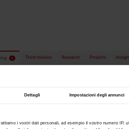
Third mission
Research
Projects
Assig
hing
0
ULES
 running in the period selected:
0
.
n the module to see the timetable and course details.
Dettagli
Impostazioni degli annunci
rattiamo i vostri dati personali, ad esempio il vostro numero IP, 