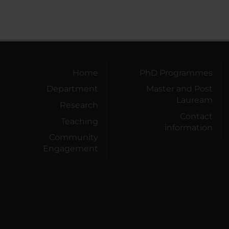
Home
PhD Programmes
Department
Master and Post
Lauream
Research
Contact
Teaching
information
Community
Engagement