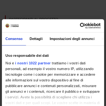
PARTECIPANTI AL PROGETTO
Francesco Amaddeo
Professore ordinario
Consenso
Dettagli
Impostazioni degli annunci
In
AREE DI RICERCA COINVOLTE DAL PROGETTO
Uso responsabile dei dati
Psychiatry
Noi e
i nostri 1022 partner
trattiamo i vostri dati
personali, ad esempio il vostro numero IP, utilizzando
tecnologie come i cookie per memorizzare e accedere
alle informazioni sul vostro dispositivo al fine di
SEZIONI
pubblicare annunci e contenuti personalizzati, misurare
Psichiatria
gli annunci e i contenuti, ricercare il pubblico e sviluppare
i servizi. Avete la possibilità di scegliere chi utilizza i
vostri dati e per quali scopi. Le vostre scelte in materia di