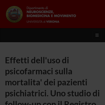
Toggl
Effetti dell'uso di
psicofarmaci sulla
mortalita' dei pazienti
psichiatrici. Uno studio di
follow-up con il Registro