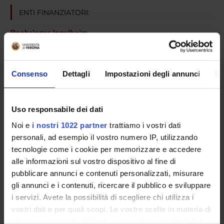
ENTI FINANZIATORI:
Boehringer Ingelheim
Finanziamento:
assegnato e gestito dal Dipartimento
Consenso
Dettagli
Impostazioni degli annunci
In
PARTECIPANTI AL PROGETTO
Michele Tinazzi
Uso responsabile dei dati
Professore ordinario
Noi e
i nostri 1022 partner
trattiamo i vostri dati
personali, ad esempio il vostro numero IP, utilizzando
tecnologie come i cookie per memorizzare e accedere
SEZIONI
alle informazioni sul vostro dispositivo al fine di
pubblicare annunci e contenuti personalizzati, misurare
Neurologia
gli annunci e i contenuti, ricercare il pubblico e sviluppare
i servizi. Avete la possibilità di scegliere chi utilizza i
vostri dati e per quali scopi. Le vostre scelte in materia di
privacy sono applicabili solo su questa proprietà digitale