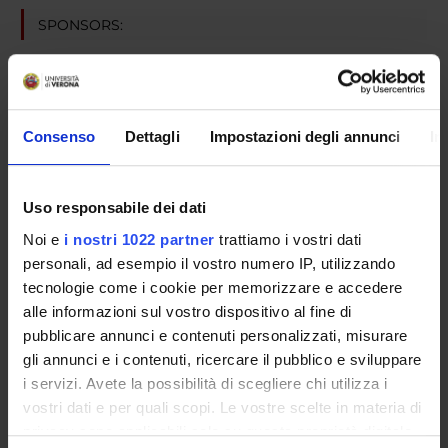
SPONSORS:
ISS Istituto Superiore di Sanità
Funds:
assigned and managed by the department
Consenso
Dettagli
Impostazioni degli annunci
In
PROJECT PARTICIPANTS
Uso responsabile dei dati
Gianluigi Zanusso
Associate Professor
Noi e
i nostri 1022 partner
trattiamo i vostri dati
personali, ad esempio il vostro numero IP, utilizzando
tecnologie come i cookie per memorizzare e accedere
alle informazioni sul vostro dispositivo al fine di
SECTIONS
pubblicare annunci e contenuti personalizzati, misurare
Neurology Section
gli annunci e i contenuti, ricercare il pubblico e sviluppare
i servizi. Avete la possibilità di scegliere chi utilizza i
vostri dati e per quali scopi. Le vostre scelte in materia di
privacy sono applicabili solo su questa proprietà digitale