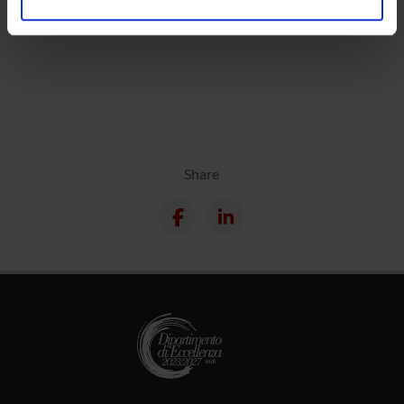
analizzare il nostro traffico. Condividiamo inoltre
Calendar
informazioni sul modo in cui utilizzi il nostro sito con i
nostri partner che si occupano di analisi dei dati web,
pubblicità e social media, i quali potrebbero combinarle
con altre informazioni che hai fornito loro o che hanno
raccolto dal tuo utilizzo dei loro servizi.
Share