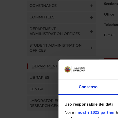
Sections
GOVERNANCE
Office
COMMITTEES
Telepho
DEPARTMENT
ADMINISTRATION OFFICES
E-mail
STUDENT ADMINISTRATION
OFFICES
Abou
DEPARTMENT FACILITIES
LIBRARIES
Curric
Consenso
CENTRI
LABORATORIES AND
Uso responsabile dei dati
RESEARCH CENTRES
Noi e
i nostri 1022 partner
t