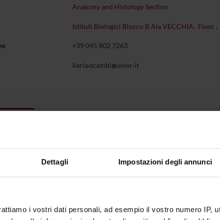
Anatomy and Histology Section
Istituti Biologici Blocco B Ala VECCHIA, Floor
ne
+39 045 802 7263
ilaria
scambi
univr
it
Teaching
Research
Publications
As
t myself
1
ulum
CV Ilaria Scambi EN
(pdf, en, 53 KB,
CV Ilaria Scambi IT
(pdf, it, 96 KB, 0
Dettagli
Impostazioni degli annunci
rattiamo i vostri dati personali, ad esempio il vostro numero IP, 