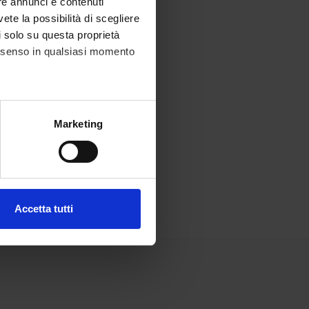
re annunci e contenuti
vete la possibilità di scegliere
li solo su questa proprietà
consenso in qualsiasi momento
alche metro,
Marketing
e specifiche (impronte
ezione dettagli
. Puoi
Accetta tutti
l media e per analizzare il
ostri partner che si occupano
azioni che hai fornito loro o