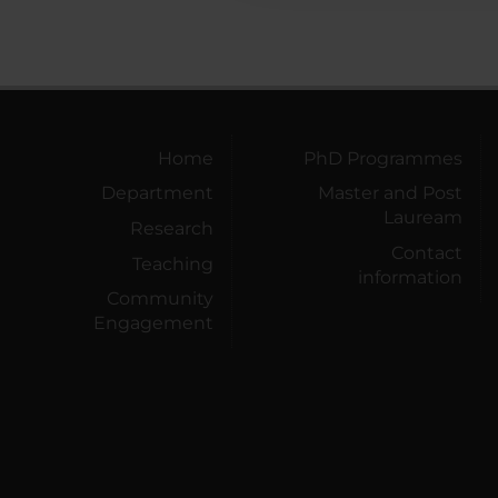
Home
PhD Programmes
Department
Master and Post
Lauream
Research
Contact
Teaching
information
Community
Engagement