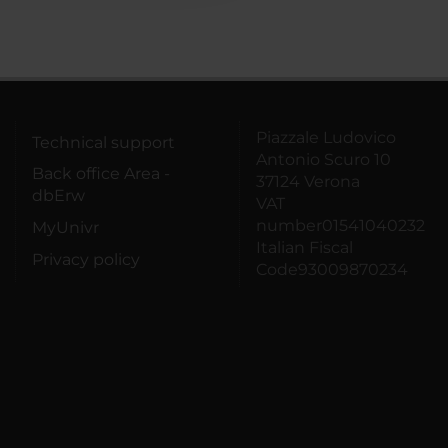
Piazzale Ludovico
Technical support
Antonio Scuro 10
Back office Area -
37124 Verona
dbErw
VAT
number01541040232
MyUnivr
Italian Fiscal
Privacy policy
Code93009870234