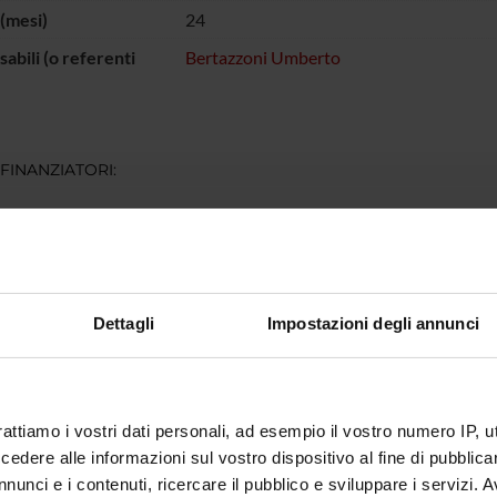
(mesi)
24
abili (o referenti
Bertazzoni Umberto
 FINANZIATORI:
. Associazione
Finanziamento:
assegnato e gestito dal 
 per la Ricerca sul
Dettagli
Impostazioni degli annunci
ECIPANTI AL PROGETTO
o Bertazzoni
rattiamo i vostri dati personali, ad esempio il vostro numero IP, 
dere alle informazioni sul vostro dispositivo al fine di pubblica
NI
nunci e i contenuti, ricercare il pubblico e sviluppare i servizi. A