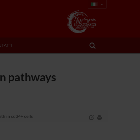
TATTI
 on pathways
th in cd34+ cells