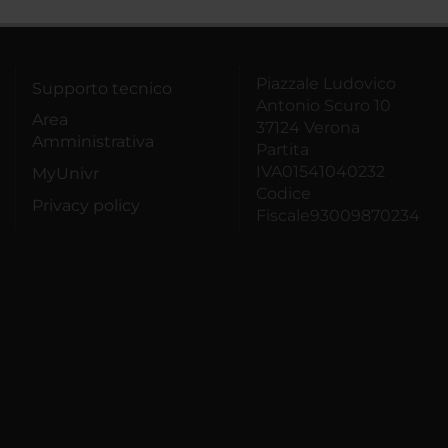
Piazzale Ludovico
Supporto tecnico
Antonio Scuro 10
Area
37124 Verona
Amministrativa
Partita
IVA01541040232
MyUnivr
Codice
Privacy policy
Fiscale93009870234