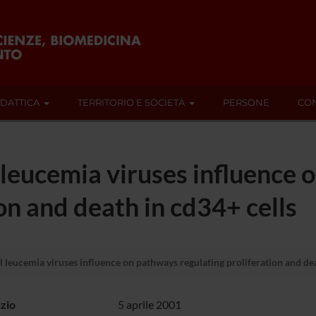
IDATTICA
TERRITORIO E SOCIETÀ
PERSONE
CON
 leucemia viruses influence
on and death in cd34+ cells
 leucemia viruses influence on pathways regulating proliferation and dea
izio
5 aprile 2001