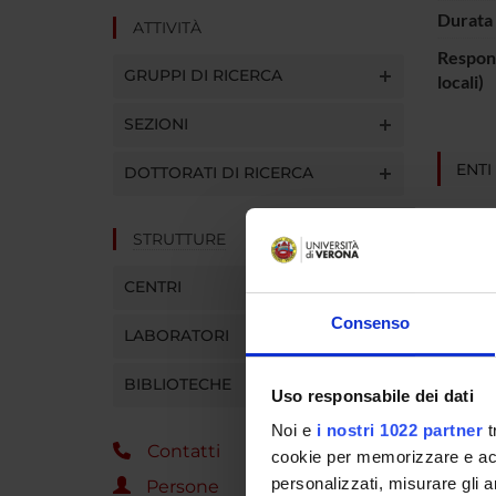
Durata 
ATTIVITÀ
Respons
GRUPPI DI RICERCA
locali)
SEZIONI
ENTI
DOTTORATI DI RICERCA
A.I.R.C
Italiana
STRUTTURE
Cancro
CENTRI
Consenso
LABORATORI
PART
BIBLIOTECHE
Umbert
Uso responsabile dei dati
Noi e
i nostri 1022 partner
t
Contatti
cookie per memorizzare e acce
SEZIO
personalizzati, misurare gli an
Persone