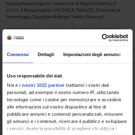
Scienze Neurologiche, Università di Napoli Federico II
i) U.O. 9 Responsabile: MICHELE TINAZZI, Divisione di
Neurologia, Ospedale di Borgo Trento (Verona)
RESPONSABILE SCIENTIFICO DELL’UNITA’ OPERATIVA
LOCALE:
Dottor Michele Tinazzi
Divisione di Neurologia
Consenso
Dettagli
Impostazioni degli annunci
In
Ospedale di Borgo Trento
COMPONENTI DEL GRUPPO DI RICERCA DELL’UNITA’
Uso responsabile dei dati
OPERATIVA LOCALE:
Mirta Fiorio, Assegnista, Facoltà di Medicina e Chirurgia,
Noi e
i nostri 1022 partner
trattiamo i vostri dati
Sezione di Neurologia Riabilitativa
personali, ad esempio il vostro numero IP, utilizzando
Mattia Gambarin, Dottorando, Sezione di Neurologia
tecnologie come i cookie per memorizzare e accedere
Riabilitativa
alle informazioni sul vostro dispositivo al fine di
pubblicare annunci e contenuti personalizzati, misurare
gli annunci e i contenuti, ricercare il pubblico e sviluppare
SPONSORS:
i servizi. Avete la possibilità di scegliere chi utilizza i
COMITATO TELETHON FONDAZIONE ONLUS -