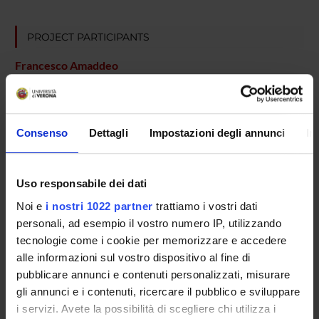
PROJECT PARTICIPANTS
Francesco Amaddeo
Full Professor
Corrado Barbui
Full Professor
Consenso
Dettagli
Impostazioni degli annunci
In
Laura Grigoletti
Michela Nose'
Uso responsabile dei dati
Associate Professor
Noi e
i nostri 1022 partner
trattiamo i vostri dati
Alberto Rossi
personali, ad esempio il vostro numero IP, utilizzando
Michele Tansella
tecnologie come i cookie per memorizzare e accedere
alle informazioni sul vostro dispositivo al fine di
pubblicare annunci e contenuti personalizzati, misurare
gli annunci e i contenuti, ricercare il pubblico e sviluppare
SECTIONS
i servizi. Avete la possibilità di scegliere chi utilizza i