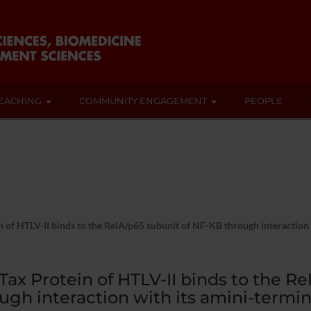
EACHING
COMMUNITY ENGAGEMENT
PEOPLE
 of HTLV-II binds to the RelA/p65 subunit of NF-KB through interaction 
Tax Protein of HTLV-II binds to the R
ugh interaction with its amini-termi