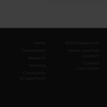
Home
PhD Programmes
Department
Master and Post
Lauream
Research
Contact
Teaching
information
Community
Engagement