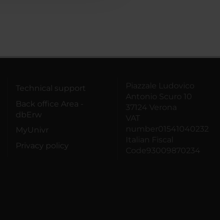
Piazzale Ludovico
Technical support
Antonio Scuro 10
Back office Area -
37124 Verona
dbErw
VAT
number01541040232
MyUnivr
Italian Fiscal
Privacy policy
Code93009870234