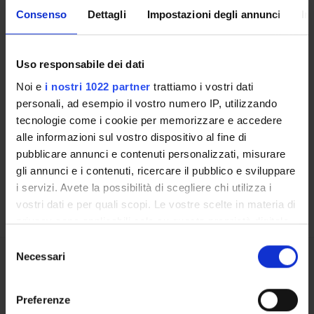
Indirizzo
Milano
Consenso
Dettagli
Impostazioni degli annunci
In
Uso responsabile dei dati
Noi e
i nostri 1022 partner
trattiamo i vostri dati
Contatti
personali, ad esempio il vostro numero IP, utilizzando
Persone
tecnologie come i cookie per memorizzare e accedere
Luoghi
alle informazioni sul vostro dispositivo al fine di
pubblicare annunci e contenuti personalizzati, misurare
Calendario
gli annunci e i contenuti, ricercare il pubblico e sviluppare
i servizi. Avete la possibilità di scegliere chi utilizza i
vostri dati e per quali scopi. Le vostre scelte in materia di
privacy sono applicabili solo su questa proprietà digitale
in cui avete effettuato le vostre scelte. È possibile
Selezione
modificare o revocare il proprio consenso in qualsiasi
Necessari
del
momento dalla Dichiarazione sui cookie o facendo clic
Condividi
consenso
sull'icona di attivazione della privacy.
Preferenze