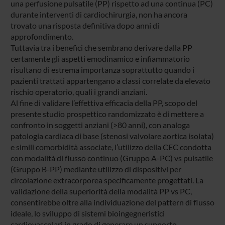
una perfusione pulsatile (PP) rispetto ad una continua (PC)
durante interventi di cardiochirurgia, non ha ancora
trovato una risposta definitiva dopo anni di
approfondimento.
Tuttavia tra i benefici che sembrano derivare dalla PP
certamente gli aspetti emodinamico e infiammatorio
risultano di estrema importanza soprattutto quando i
pazienti trattati appartengano a classi correlate da elevato
rischio operatorio, quali i grandi anziani.
Al fine di validare l’effettiva efficacia della PP, scopo del
presente studio prospettico randomizzato è di mettere a
confronto in soggetti anziani (>80 anni), con analoga
patologia cardiaca di base (stenosi valvolare aortica isolata)
e simili comorbidità associate, l’utilizzo della CEC condotta
con modalità di flusso continuo (Gruppo A-PC) vs pulsatile
(Gruppo B-PP) mediante utilizzo di dispositivi per
circolazione extracorporea specificamente progettati. La
validazione della superiorità della modalità PP vs PC,
consentirebbe oltre alla individuazione del pattern di flusso
ideale, lo sviluppo di sistemi bioingegneristici
cardiovascolari in grado di generare un supporto