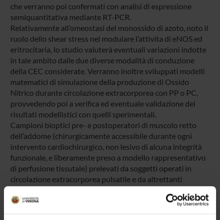
che verranno poi confermati con analisi di espressione
semiquantitativa mediante RT-PCR.
Relativamente all’omeostasi del monossido di azoto, noto il
ruolo dello shear stress nel modulare l’attivita di eNOS ed
eritrocitaria, lo studio valuterà eventuali variazioni indotte
in tale ambito dalle due diverse modalità di conduzione
della CEC considerate. Verranno inoltre sviluppati modelli
matematici di simulazione della produzione di Ossido
Nitrico durante circolazione extracorporea con PP o PC,
provvedendo poi a verifica ed eventuale validazione dei
risultati modellistici con quelli sperimentali.
Campioni bioptici pre- e postoperatori di muscolo retto
dell’addome (chirurgicamente accessibile durante ogni
intervento cardiochirurgico, non lesivo di alcuna integrità
funzionale, e liberamente preso a modello rappresentativo
di perfusione tissutale) prelevati da soggetti operati in
circolazione extracorporea pulsatile e da altrettanti
pazienti operati in circolazione extracorporea non pulsatile,
verranno sottoposti a valutazione comparativa delle
caratteristiche istologiche, morfometriche,