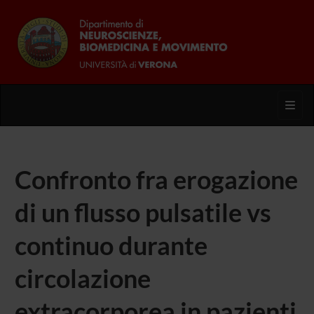
Toggl
Confronto fra erogazione
di un flusso pulsatile vs
continuo durante
circolazione
extracorporea in pazienti