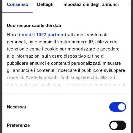
immunoistochimiche, biochimiche e proteomiche funzionali
Consenso
Dettagli
Impostazioni degli annunci
In
al fine di evidenziare eventuali differenze significative tra i
due Gruppi.
Uso responsabile dei dati
ENTI FINANZIATORI:
Noi e
i nostri 1022 partner
trattiamo i vostri dati
personali, ad esempio il vostro numero IP, utilizzando
Fondazione Cariverona
tecnologie come i cookie per memorizzare e accedere
Finanziamento:
assegnato e gestito dal Dipartimento
alle informazioni sul vostro dispositivo al fine di
Programma:
ENTI.RIC - Finanziamento da enti vari per la
pubblicare annunci e contenuti personalizzati, misurare
ricerca
gli annunci e i contenuti, ricercare il pubblico e sviluppare
i servizi. Avete la possibilità di scegliere chi utilizza i
vostri dati e per quali scopi. Le vostre scelte in materia di
PARTECIPANTI AL PROGETTO
privacy sono applicabili solo su questa proprietà digitale
in cui avete effettuato le vostre scelte. È possibile
Selezione
Ubaldo Armato
modificare o revocare il proprio consenso in qualsiasi
Necessari
del
Elena Butturini
momento dalla Dichiarazione sui cookie o facendo clic
consenso
Professore associato
sull'icona di attivazione della privacy.
Preferenze
Stefano Capaldi