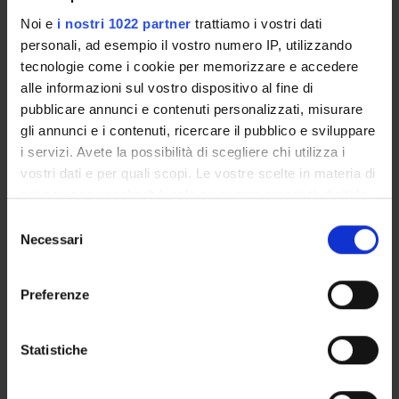
Noi e
i nostri 1022 partner
trattiamo i vostri dati
PARTECIPANTI AL PROGETTO
personali, ad esempio il vostro numero IP, utilizzando
tecnologie come i cookie per memorizzare e accedere
Giovanni Malerba
alle informazioni sul vostro dispositivo al fine di
Professore ordinario
pubblicare annunci e contenuti personalizzati, misurare
Pierfranco Pignatti
gli annunci e i contenuti, ricercare il pubblico e sviluppare
i servizi. Avete la possibilità di scegliere chi utilizza i
Elisabetta Trabetti
vostri dati e per quali scopi. Le vostre scelte in materia di
Professore associato
privacy sono applicabili solo su questa proprietà digitale
Luciano Xumerle
in cui avete effettuato le vostre scelte. È possibile
Selezione
modificare o revocare il proprio consenso in qualsiasi
Necessari
del
momento dalla Dichiarazione sui cookie o facendo clic
consenso
sull'icona di attivazione della privacy.
SEZIONI
Preferenze
Biologia e Genetica
Con il tuo consenso, vorremmo anche:
raccogliere informazioni sulla tua posizione
Statistiche
geografica, con un'approssimazione di qualche
metro,