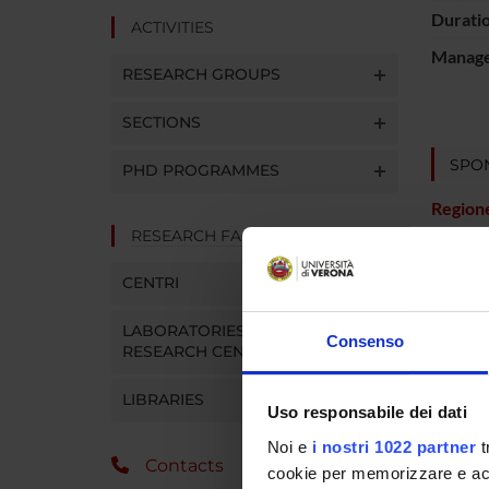
Durati
ACTIVITIES
Manager
RESEARCH GROUPS
SECTIONS
SPO
PHD PROGRAMMES
Region
RESEARCH FACILITIES
CENTRI
PROJ
LABORATORIES AND
Consenso
RESEARCH CENTRES
Christ
LIBRARIES
Uso responsabile dei dati
Noi e
i nostri 1022 partner
t
RESEA
Contacts
cookie per memorizzare e acce