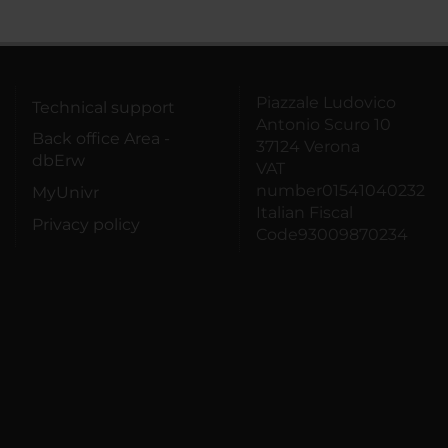
Piazzale Ludovico
Technical support
Antonio Scuro 10
Back office Area -
37124 Verona
dbErw
VAT
number01541040232
MyUnivr
Italian Fiscal
Privacy policy
Code93009870234