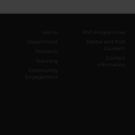
Home
PhD Programmes
Department
Master and Post
Lauream
Research
Contact
Teaching
information
Community
Engagement