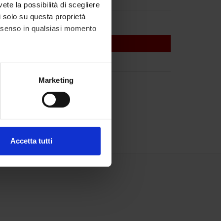
vete la possibilità di scegliere
li solo su questa proprietà
consenso in qualsiasi momento
alche metro,
Marketing
e specifiche (impronte
ezione dettagli
. Puoi
Accetta tutti
l media e per analizzare il
ostri partner che si occupano
azioni che hai fornito loro o