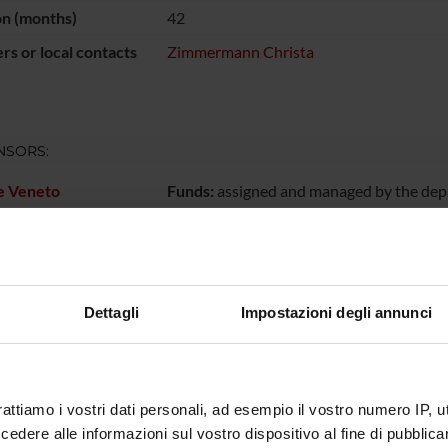
on (months)
42
s or local contacts
Zimmermann Christa
NSORS:
e Veneto
Funds:
assigned and managed by the de
ECT PARTICIPANTS
Dettagli
Impostazioni degli annunci
a Zimmermann
Research Assistants
rattiamo i vostri dati personali, ad esempio il vostro numero IP, 
RCH AREAS INVOLVED IN THE PROJECT
dere alle informazioni sul vostro dispositivo al fine di pubblica