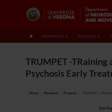
DEPARTMENT
RESEARCH
T
TRUMPET -TRaining a
Psychosis Early Trea
Home
Research
Projects
TRUMPET -TRaining 
Startin