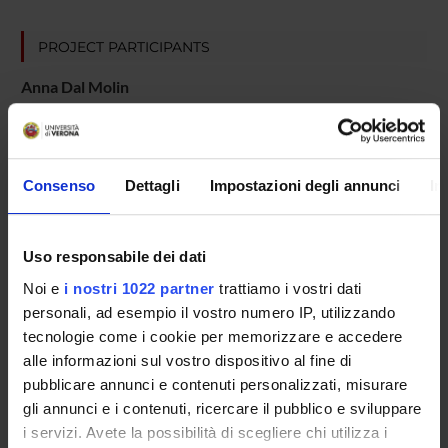
PROJECT PARTICIPANTS
Anna Dal Molin
Carlo Alberto Marzi
Emeritus Professor
Elena Natale
Consenso
Dettagli
Impostazioni degli annunci
In
Uso responsabile dei dati
COLLABORATORI ESTERNI
Noi e
i nostri 1022 partner
trattiamo i vostri dati
Hans-Otto Karnath
personali, ad esempio il vostro numero IP, utilizzando
Università di Tubinga - Germania
tecnologie come i cookie per memorizzare e accedere
alle informazioni sul vostro dispositivo al fine di
pubblicare annunci e contenuti personalizzati, misurare
gli annunci e i contenuti, ricercare il pubblico e sviluppare
SECTIONS
i servizi. Avete la possibilità di scegliere chi utilizza i