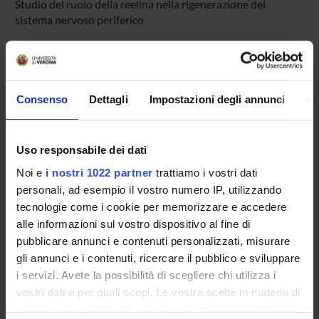
Studio del ruolo della reelina nella rigenerazione del
sistema nervoso periferico
PARTECIPANTI AL PROGETTO
Mario Rosario Buffelli
Consenso
Dettagli
Impostazioni degli annunci
In
Professore ordinario
Erika Lorenzetto
Uso responsabile dei dati
Professore a contratto
Noi e
i nostri 1022 partner
trattiamo i vostri dati
personali, ad esempio il vostro numero IP, utilizzando
tecnologie come i cookie per memorizzare e accedere
SEZIONI
alle informazioni sul vostro dispositivo al fine di
Fisiologia e Psicologia
pubblicare annunci e contenuti personalizzati, misurare
gli annunci e i contenuti, ricercare il pubblico e sviluppare
i servizi. Avete la possibilità di scegliere chi utilizza i
vostri dati e per quali scopi. Le vostre scelte in materia di
privacy sono applicabili solo su questa proprietà digitale