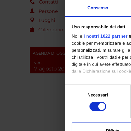
Contatti
I rirult
Consenso
dei mecc
Persone
Luoghi
Importo
Uso responsabile dei dati
Calendario
Noi e
i nostri 1022 partner
t
ENTI
cookie per memorizzare e acce
personalizzati, misurare gli an
AGENDA DI OGGI
Fondaz
chi utilizza i vostri dati e pe
ven
digitale in cui avete effettua
7 agosto 2026
dalla Dichiarazione sui cookie
PART
Con il tuo consenso, vorrem
Selezione
Matteo 
raccogliere informazi
Necessari
del
Identificare il tuo di
consenso
Mario R
digitali).
Approfondisci come vengono el
Michele
modificare o ritirare il tuo 
Rifiuta