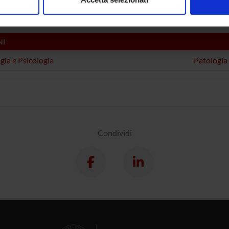
 Laperchia
nalizzare contenuti ed annunci, per fornire funzionalità dei socia
inoltre informazioni sul modo in cui utilizzi il nostro sito con i n
icità e social media, i quali potrebbero combinarle con altre inform
NI
lizzo dei loro servizi.
ogia e Psicologia
Patologia
Condividi