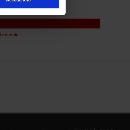
l media e per analizzare il
ostri partner che si occupano
azioni che hai fornito loro o
 Generale
Piazzale Ludovico