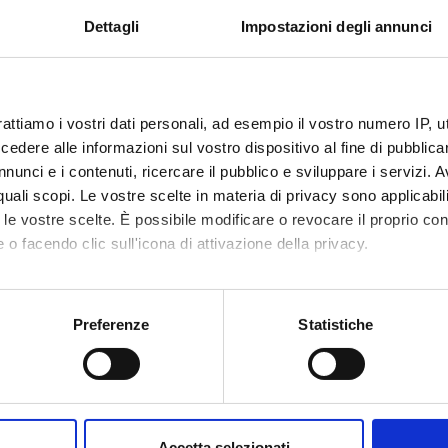
ati potranno fornire un valido aiuto per il disegno di nuove strate
Dettagli
Impostazioni degli annunci
anismi molecolari che stanno alla base delle normali funzioni neuro
 complessivo del finanziamento: Euro 80.000
rattiamo i vostri dati personali, ad esempio il vostro numero IP, 
 FINANZIATORI:
dere alle informazioni sul vostro dispositivo al fine di pubblica
nunci e i contenuti, ricercare il pubblico e sviluppare i servizi. A
ione Cariverona
Finanziamento:
assegnato e gestito dal 
r quali scopi. Le vostre scelte in materia di privacy sono applicabi
to le vostre scelte. È possibile modificare o revocare il proprio 
 o facendo clic sull'icona di attivazione della privacy.
ECIPANTI AL PROGETTO
mo anche:
Bolomini Vittori
Carlo L
oni sulla tua posizione geografica, con un'approssimazione di qu
Preferenze
Statistiche
spositivo, scansionandolo attivamente alla ricerca di caratteristich
osario Buffelli
Professore ordinario
Erika Lo
aborati i tuoi dati personali e imposta le tue preferenze nella
s
 Ettorre
Alessio 
consenso in qualsiasi momento dalla Dichiarazione sui cookie.
Accetta selezionati