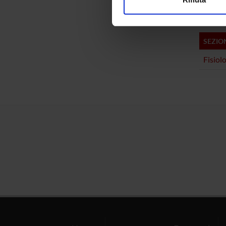
Claudia
Utilizziamo i cookie per perso
nostro traffico. Condividiamo 
di analisi dei dati web, pubbl
SEZIO
che hanno raccolto dal tuo uti
Fisiol