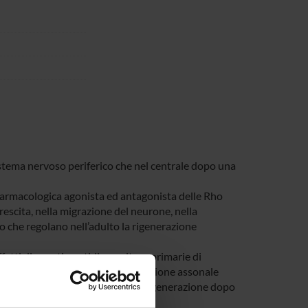
 sistema nervoso periferico che nel centrale dopo una
tà farmacologica agonista ed antagonista delle Rho
escita, nella migrazione del neurone, nella
o che regolano nell’adulto la rigenerazione
ffetti di questi peptidi su colture primarie di
o sciatico e analisi della rigenerazione assonale
l midollo spinale e analisi della rigenerazione dopo