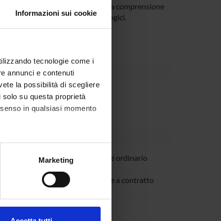
gie terapeutiche e dei progressi nella comprensione
Informazioni sui cookie
nali e di alcuni disordini neurologici.
utilizzando tecnologie come i
re annunci e contenuti
vete la possibilità di scegliere
Dipartimento
li solo su questa proprietà
consenso in qualsiasi momento
audanna
Professore ordinario
alche metro,
Marketing
e specifiche (impronte
renzetto
Professore a contratto
ezione dettagli
. Puoi
Montresor
Borsista
Accetta tutti