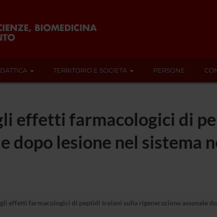
IDATTICA
TERRITORIO E SOCIETÀ
PERSONE
CON
i effetti farmacologici di pep
e dopo lesione nel sistema n
li effetti farmacologici di peptidi troiani sulla rigenerazione assonale do