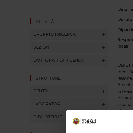
Data in
Durata 
ATTIVITÀ
Diparti
GRUPPI DI RICERCA
Respons
locali)
SEZIONI
DOTTORATI DI RICERCA
OBIETT
Identifi
lesione.
STRUTTURE
Alcuni p
CENTRI
GTPasi 
formazi
LABORATORI
assonale
Nel pres
BIBLIOTECHE
neuroni 
dopo le
lesione.