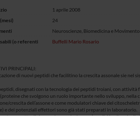
izio
1 aprile 2008
(mesi)
24
menti
Neuroscienze, Biomedicina e Movimento
abili (o referenti
Buffelli Mario Rosario
IVI PRINCIPALI:
cazione di nuovi peptidi che facilitino la crescita assonale sie nel
eptidi, disegnati con la tecnologia dei peptidi troiani, con attivi
(proteine che svolgono un ruolo importante nello sviluppo, nella cr
one/crescita dell’assone e come modulatori chiave del citoscheletr
) e dei potenziali effettori sono già stati preparati in laboratorio.
ente progetto di ricerca si procederà con: a) analisi in vitro degli e
corticali e di motoneuroni; b) applicazione cronica in vivo sul nerv
sione; c) applicazione cronica in vivo nel rigonfiamento lombare de