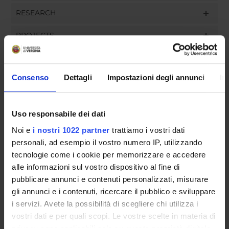
RESEARCH
PROJECTS
ASSIGNMENTS
Consenso
Dettagli
Impostazioni degli annunci
In
ORGANISATION
Uso responsabile dei dati
Noi e
i nostri 1022 partner
trattiamo i vostri dati
GOVERNANCE
personali, ad esempio il vostro numero IP, utilizzando
tecnologie come i cookie per memorizzare e accedere
COMMITTEES
alle informazioni sul vostro dispositivo al fine di
pubblicare annunci e contenuti personalizzati, misurare
DEPARTMENT ADMINISTRATION OFFICES
gli annunci e i contenuti, ricercare il pubblico e sviluppare
STUDENT ADMINISTRATION OFFICES
i servizi. Avete la possibilità di scegliere chi utilizza i
vostri dati e per quali scopi. Le vostre scelte in materia di
privacy sono applicabili solo su questa proprietà digitale
DEPARTMENT FACILITIES