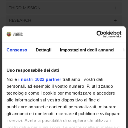
THIRD MISSION
RESEARCH
PROJECTS
ASSIGNMENTS
Consenso
Dettagli
Impostazioni degli annunci
In
Uso responsabile dei dati
ORGANISATION
Noi e
i nostri 1022 partner
trattiamo i vostri dati
personali, ad esempio il vostro numero IP, utilizzando
GOVERNANCE
tecnologie come i cookie per memorizzare e accedere
alle informazioni sul vostro dispositivo al fine di
COMMITTEES
pubblicare annunci e contenuti personalizzati, misurare
gli annunci e i contenuti, ricercare il pubblico e sviluppare
DEPARTMENT ADMINISTRATION OFFICES
i servizi. Avete la possibilità di scegliere chi utilizza i
STUDENT ADMINISTRATION OFFICES
vostri dati e per quali scopi. Le vostre scelte in materia di