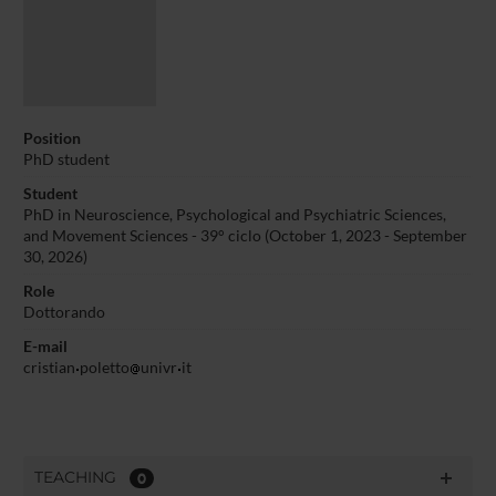
Position
PhD student
Student
PhD in Neuroscience, Psychological and Psychiatric Sciences,
and Movement Sciences - 39° ciclo (October 1, 2023 - September
30, 2026)
Role
Dottorando
E-mail
cristian
poletto
univr
it
TEACHING
0