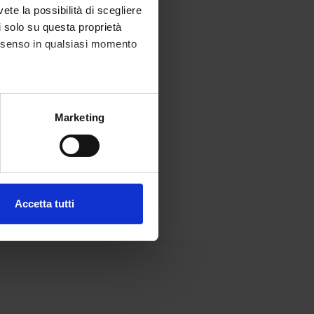
vete la possibilità di scegliere
li solo su questa proprietà
consenso in qualsiasi momento
alche metro,
Marketing
e specifiche (impronte
ezione dettagli
. Puoi
Accetta tutti
l media e per analizzare il
ostri partner che si occupano
azioni che hai fornito loro o