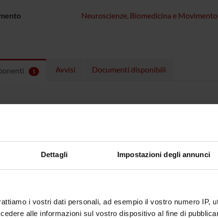
imento
Neuroscienze, Biomedicina e Movimento
Avvisi
Documenti disponibili
ponenti
1
 Tarperi
cantor
tarperi
univr
it
+39 045 842 5116
Dettagli
Impostazioni degli annunci
HI DI INTERESSE
rattiamo i vostri dati personali, ad esempio il vostro numero IP, 
dere alle informazioni sul vostro dispositivo al fine di pubblica