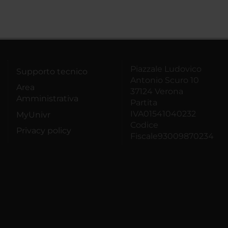
Piazzale Ludovico
Supporto tecnico
Antonio Scuro 10
Area
37124 Verona
Amministrativa
Partita
IVA01541040232
MyUnivr
Codice
Privacy policy
Fiscale93009870234