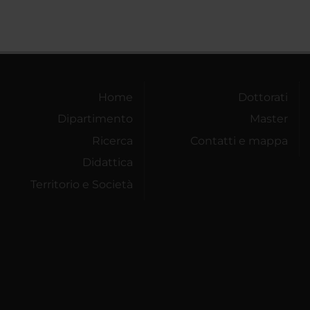
Home
Dottorati
Dipartimento
Master
Ricerca
Contatti e mappa
Didattica
Territorio e Società