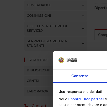
GOVERNANCE
Dipart
COMMISSIONI
UFFICI E STRUTTURE DI
SERVIZIO
Com
SERVIZI DI SEGRETERIA
STUDENTI
Cantor
STRUTTURE DEL DIPARTIMENTO
BIBLIOTECHE
Consenso
CENTRI
LUOG
LABORATORI
Uso responsabile dei dati
Noi e
i nostri 1022 partner
t
cookie per memorizzare e acce
Contatti