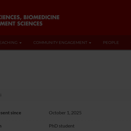
EACHING
COMMUNITY ENGAGEMENT
PEOPLE
i
sent since
October 1, 2025
n
PhD student