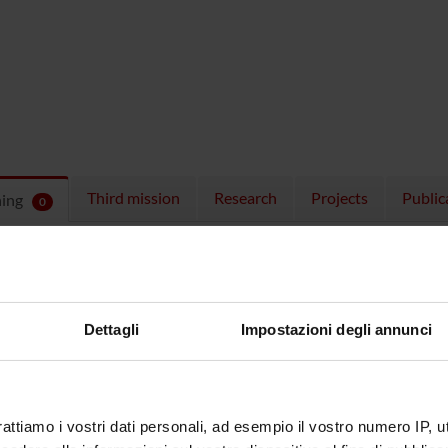
Third mission
Research
Projects
Public
hing
0
ULES
 running in the period selected:
0
.
n the module to see the timetable and course details.
Dettagli
Impostazioni degli annunci
rattiamo i vostri dati personali, ad esempio il vostro numero IP, 