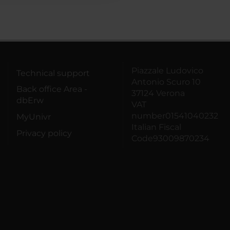
Piazzale Ludovico
Technical support
Antonio Scuro 10
Back office Area -
37124 Verona
dbErw
VAT
number01541040232
MyUnivr
Italian Fiscal
Privacy policy
Code93009870234