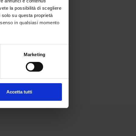
re annunci e contenuti
vete la possibilità di scegliere
li solo su questa proprietà
consenso in qualsiasi momento
alche metro,
Marketing
e specifiche (impronte
ezione dettagli
. Puoi
Accetta tutti
l media e per analizzare il
ostri partner che si occupano
azioni che hai fornito loro o