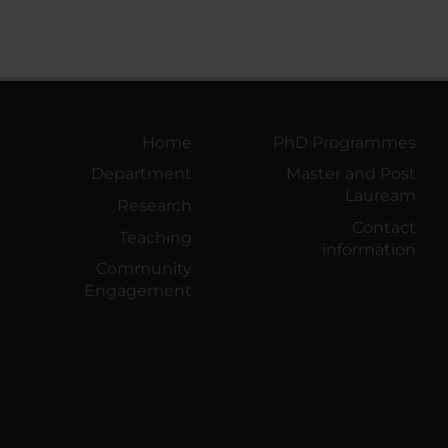
Home
PhD Programmes
Department
Master and Post
Lauream
Research
Contact
Teaching
information
Community
Engagement