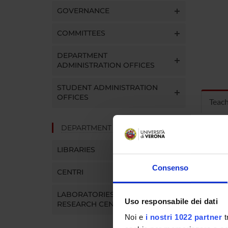
GOVERNANCE
COMMITTEES
DEPARTMENT
ADMINISTRATION OFFICES
STUDENT ADMINISTRATION
OFFICES
Teac
DEPARTMENT FACILITIES
MOD
LIBRARIES
Modules
Click o
Consenso
CENTRI
LABORATORIES AND
Uso responsabile dei dati
RESEARCH CENTRES
Noi e
i nostri 1022 partner
t