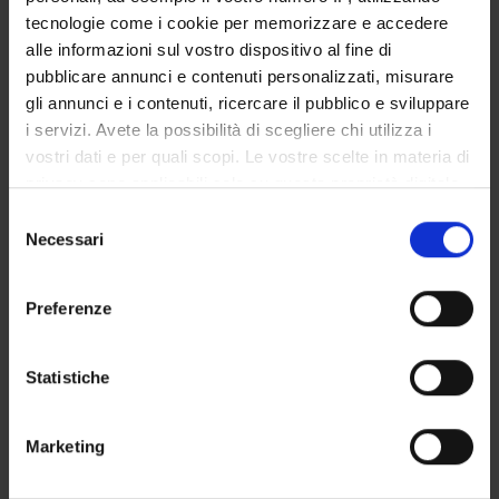
tecnologie come i cookie per memorizzare e accedere
alle informazioni sul vostro dispositivo al fine di
SECTIONS
pubblicare annunci e contenuti personalizzati, misurare
gli annunci e i contenuti, ricercare il pubblico e sviluppare
Biological Chemistry Section
i servizi. Avete la possibilità di scegliere chi utilizza i
vostri dati e per quali scopi. Le vostre scelte in materia di
PUBLICATIONS
privacy sono applicabili solo su questa proprietà digitale
TITLE
in cui avete effettuato le vostre scelte. È possibile
Selezione
modificare o revocare il proprio consenso in qualsiasi
Necessari
del
Allele-specific Characterization of Alanine: Glyoxylate Ami
momento dalla Dichiarazione sui cookie o facendo clic
consenso
PLP-Dependent Enzymes
sull'icona di attivazione della privacy.
Preferenze
Gly161 mutations associated with Primary Hyperoxaluria Type 
Con il tuo consenso, vorremmo anche:
raccogliere informazioni sulla tua posizione
Statistiche
geografica, con un'approssimazione di qualche
metro,
Marketing
ACTIVITIES
Identificare il tuo dispositivo, scansionandolo
attivamente alla ricerca di caratteristiche specifiche