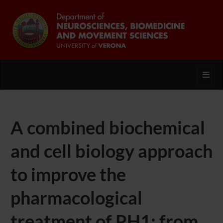
Toggl
A combined biochemical
and cell biology approach
to improve the
pharmacological
treatment of PH1: from