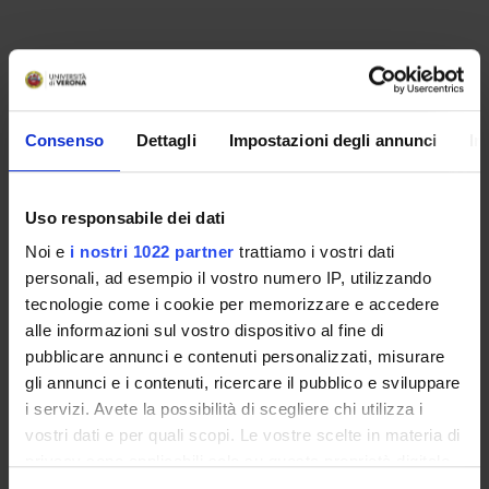
Consenso
Dettagli
Impostazioni degli annunci
In
Uso responsabile dei dati
Noi e
i nostri 1022 partner
trattiamo i vostri dati
personali, ad esempio il vostro numero IP, utilizzando
tecnologie come i cookie per memorizzare e accedere
alle informazioni sul vostro dispositivo al fine di
pubblicare annunci e contenuti personalizzati, misurare
gli annunci e i contenuti, ricercare il pubblico e sviluppare
i servizi. Avete la possibilità di scegliere chi utilizza i
vostri dati e per quali scopi. Le vostre scelte in materia di
ORGANISATION
privacy sono applicabili solo su questa proprietà digitale
in cui avete effettuato le vostre scelte. È possibile