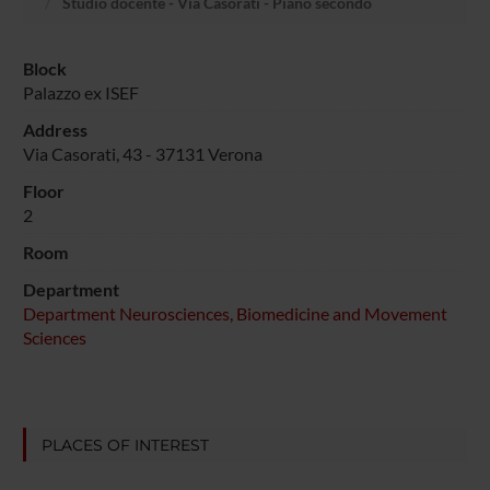
Studio docente - Via Casorati - Piano secondo
Block
Palazzo ex ISEF
Address
Via Casorati, 43 - 37131 Verona
Floor
2
Room
Department
Department Neurosciences, Biomedicine and Movement
Sciences
PLACES OF INTEREST