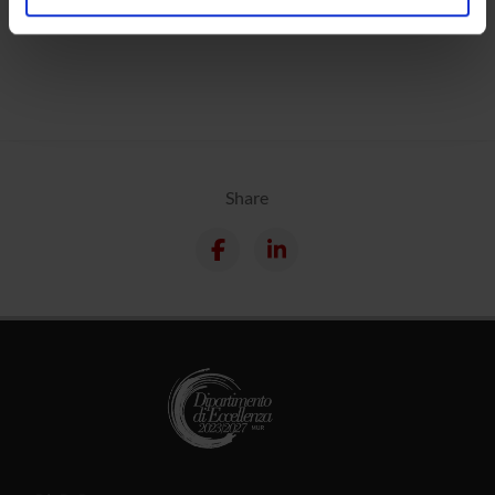
Calendar
analizzare il nostro traffico. Condividiamo inoltre
informazioni sul modo in cui utilizzi il nostro sito con i
nostri partner che si occupano di analisi dei dati web,
pubblicità e social media, i quali potrebbero combinarle
con altre informazioni che hai fornito loro o che hanno
raccolto dal tuo utilizzo dei loro servizi.
Share