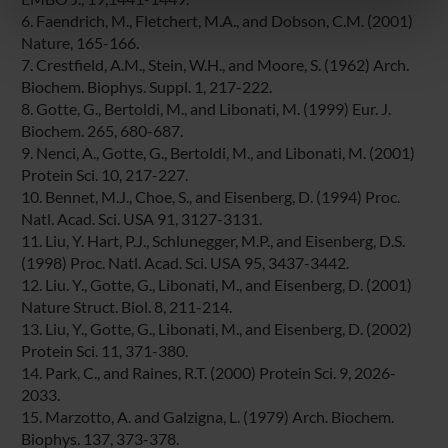
6. Faendrich, M., Fletchert, M.A., and Dobson, C.M. (2001)
nostri partner che si occupano di analisi dei dati web,
Nature, 165-166.
pubblicità e social media, i quali potrebbero combinarle
7. Crestfield, A.M., Stein, W.H., and Moore, S. (1962) Arch.
con altre informazioni che hai fornito loro o che hanno
Biochem. Biophys. Suppl. 1, 217-222.
raccolto dal tuo utilizzo dei loro servizi.
8. Gotte, G., Bertoldi, M., and Libonati, M. (1999) Eur. J.
Biochem. 265, 680-687.
9. Nenci, A., Gotte, G., Bertoldi, M., and Libonati, M. (2001)
Protein Sci. 10, 217-227.
10. Bennet, M.J., Choe, S., and Eisenberg, D. (1994) Proc.
Natl. Acad. Sci. USA 91, 3127-3131.
11. Liu, Y. Hart, P.J., Schlunegger, M.P., and Eisenberg, D.S.
(1998) Proc. Natl. Acad. Sci. USA 95, 3437-3442.
12. Liu. Y., Gotte, G., Libonati, M., and Eisenberg, D. (2001)
Nature Struct. Biol. 8, 211-214.
13. Liu, Y., Gotte, G., Libonati, M., and Eisenberg, D. (2002)
Protein Sci. 11, 371-380.
14. Park, C., and Raines, R.T. (2000) Protein Sci. 9, 2026-
2033.
15. Marzotto, A. and Galzigna, L. (1979) Arch. Biochem.
Biophys. 137, 373-378.