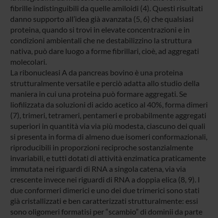
fibrille indistinguibili da quelle amiloidi (4). Questi risultati
danno supporto all’idea già avanzata (5, 6) che qualsiasi
proteina, quando si trovi in elevate concentrazioni e in
condizioni ambientali che ne destabilizzino la struttura
nativa, può dare luogo a forme fibrillari, cioè, ad aggregati
molecolari.
La ribonucleasi A da pancreas bovino è una proteina
strutturalmente versatile e perciò adatta allo studio della
maniera in cui una proteina può formare aggregati. Se
liofilizzata da soluzioni di acido acetico al 40%, forma dimeri
(7), trimeri, tetrameri, pentameri e probabilmente aggregati
superiori in quantità via via più modesta, ciascuno dei quali
si presenta in forma di almeno due isomeri conformazionali,
riproducibili in proporzioni reciproche sostanzialmente
invariabili, e tutti dotati di attività enzimatica praticamente
immutata nei riguardi di RNA a singola catena, via via
crescente invece nei riguardi di RNA a doppia elica (8, 9). I
due conformeri dimerici e uno dei due trimerici sono stati
già cristallizzati e ben caratterizzati strutturalmente: essi
sono oligomeri formatisi per “scambio” di dominii da parte