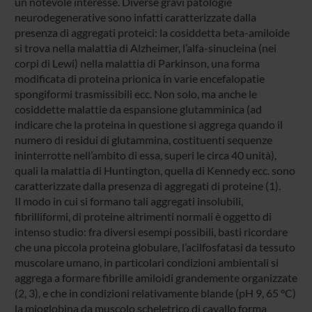
un notevole interesse. Diverse gravi patologie
neurodegenerative sono infatti caratterizzate dalla
presenza di aggregati proteici: la cosiddetta beta-amiloide
si trova nella malattia di Alzheimer, l’alfa-sinucleina (nei
corpi di Lewi) nella malattia di Parkinson, una forma
modificata di proteina prionica in varie encefalopatie
spongiformi trasmissibili ecc. Non solo, ma anche le
cosiddette malattie da espansione glutamminica (ad
indicare che la proteina in questione si aggrega quando il
numero di residui di glutammina, costituenti sequenze
ininterrotte nell’ambito di essa, superi le circa 40 unità),
quali la malattia di Huntington, quella di Kennedy ecc. sono
caratterizzate dalla presenza di aggregati di proteine (1).
Il modo in cui si formano tali aggregati insolubili,
fibrilliformi, di proteine altrimenti normali è oggetto di
intenso studio: fra diversi esempi possibili, basti ricordare
che una piccola proteina globulare, l’acilfosfatasi da tessuto
muscolare umano, in particolari condizioni ambientali si
aggrega a formare fibrille amiloidi grandemente organizzate
(2, 3), e che in condizioni relativamente blande (pH 9, 65 °C)
la mioglobina da muscolo scheletrico di cavallo forma