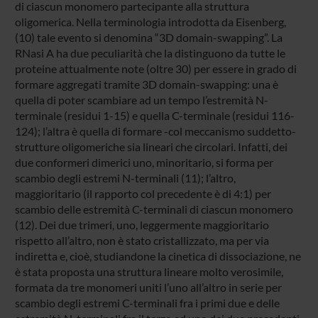
di ciascun monomero partecipante alla struttura
oligomerica. Nella terminologia introdotta da Eisenberg,
(10) tale evento si denomina “3D domain-swapping”. La
RNasi A ha due peculiarità che la distinguono da tutte le
proteine attualmente note (oltre 30) per essere in grado di
formare aggregati tramite 3D domain-swapping: una è
quella di poter scambiare ad un tempo l’estremità N-
terminale (residui 1-15) e quella C-terminale (residui 116-
124); l’altra è quella di formare -col meccanismo suddetto-
strutture oligomeriche sia lineari che circolari. Infatti, dei
due conformeri dimerici uno, minoritario, si forma per
scambio degli estremi N-terminali (11); l’altro,
maggioritario (il rapporto col precedente è di 4:1) per
scambio delle estremità C-terminali di ciascun monomero
(12). Dei due trimeri, uno, leggermente maggioritario
rispetto all’altro, non è stato cristallizzato, ma per via
indiretta e, cioè, studiandone la cinetica di dissociazione, ne
è stata proposta una struttura lineare molto verosimile,
formata da tre monomeri uniti l’uno all’altro in serie per
scambio degli estremi C-terminali fra i primi due e delle