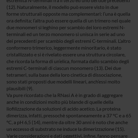
estremità N-terminali fra il terzo ed uno dei due precedenti
(12). Naturalmente, il modello può essere visto in due
forme strutturali opposte ma complementari: l’una è quella
ora definita; l’altra può essere quella di un trimero nel quale
due monomeri si leghino per scambio dei loro estremi N-
terminali ed un terzo monomero si unisca in serie ad uno
dei precedenti per scambio degli estremi C-terminali. L’altro
conformero trimerico, leggermente minoritario, è stato
cristallizzato e si è rivelato essere una struttura circolare,
che ricorda la forma di un’elica, formata dallo scambio degli
estremi C-terminali di ciascun monomero (13). Dei due
tetrameri, sulla base della loro cinetica di dissociazione,
sono stati proposti due modelli lineari, anch’essi molto
plausibili (9).
Va pure ricordato che la RNasi A è in grado di aggregare
anche in condizioni molto più blande di quelle della
liofilizzazione da soluzioni di acido acetico. La proteina
dimerizza, infatti, pressochè spontaneamente a 37 °C e a 65
°C, a pH 6,5 (14), mentre da oltre 30 anni è noto che anche
un eccesso di substrato ne induce la dimerizzazione (15).
Varie considerazioni e dati oggettivi, infine, fanno pensare