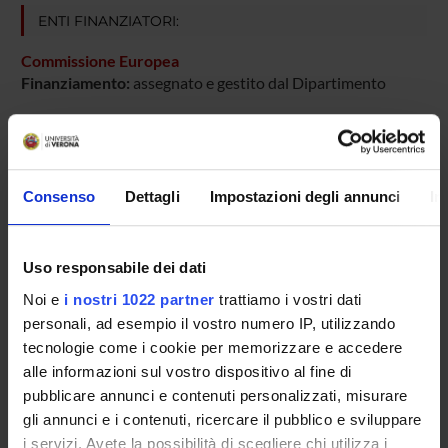
ENTI FINANZIATORI:
Commissione Europea
Finanziamento:
assegnato e gestito dal Dipartimento
PARTECIPANTI AL PROGETTO
Consenso
Dettagli
Impostazioni degli annunci
In
Marina Bentivoglio
Uso responsabile dei dati
AREE DI RICERCA COINVOLTE DAL PROGETTO
Noi e
i nostri 1022 partner
trattiamo i vostri dati
personali, ad esempio il vostro numero IP, utilizzando
Anatomy & Morphology
tecnologie come i cookie per memorizzare e accedere
alle informazioni sul vostro dispositivo al fine di
pubblicare annunci e contenuti personalizzati, misurare
SEZIONI
gli annunci e i contenuti, ricercare il pubblico e sviluppare
i servizi. Avete la possibilità di scegliere chi utilizza i
Anatomia e Istologia