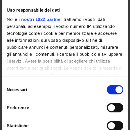
soglia di attivazione della RSC in condizioni di veglia e di
Uso responsabile dei dati
sonno. I risultati saranno quindi estesi a soggetti con
patologia degenerativa
Noi e
i nostri 1022 partner
trattiamo i vostri dati
personali, ad esempio il vostro numero IP, utilizzando
tecnologie come i cookie per memorizzare e accedere
ENTI FINANZIATORI:
alle informazioni sul vostro dispositivo al fine di
pubblicare annunci e contenuti personalizzati, misurare
Finanziamento:
assegnato e gestito dal Dipartimento
gli annunci e i contenuti, ricercare il pubblico e sviluppare
i servizi. Avete la possibilità di scegliere chi utilizza i
vostri dati e per quali scopi. Le vostre scelte in materia di
PARTECIPANTI AL PROGETTO
privacy sono applicabili solo su questa proprietà digitale
in cui avete effettuato le vostre scelte. È possibile
Selezione
Luigi Giuseppe Bongiovanni
modificare o revocare il proprio consenso in qualsiasi
Necessari
del
Incaricato alla ricerca
momento dalla Dichiarazione sui cookie o facendo clic
consenso
sull'icona di attivazione della privacy.
Preferenze
SEZIONI
Con il tuo consenso, vorremmo anche:
raccogliere informazioni sulla tua posizione
Neurologia
Statistiche