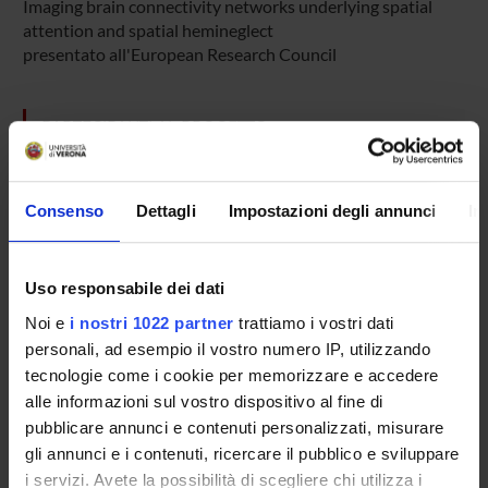
Imaging brain connectivity networks underlying spatial
attention and spatial hemineglect
presentato all'European Research Council
PARTECIPANTI AL PROGETTO
Giancarlo Tassinari
Incaricato alla ricerca
Consenso
Dettagli
Impostazioni degli annunci
In
Uso responsabile dei dati
COLLABORATORI ESTERNI
Noi e
i nostri 1022 partner
trattiamo i vostri dati
Alexander T. Sack
personali, ad esempio il vostro numero IP, utilizzando
Università di Maastricht - Olanda
tecnologie come i cookie per memorizzare e accedere
alle informazioni sul vostro dispositivo al fine di
pubblicare annunci e contenuti personalizzati, misurare
SEZIONI
gli annunci e i contenuti, ricercare il pubblico e sviluppare
i servizi. Avete la possibilità di scegliere chi utilizza i
Fisiologia e Psicologia