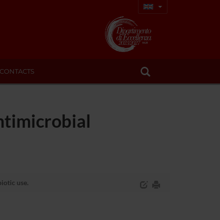
CONTACTS
ntimicrobial
iotic use.