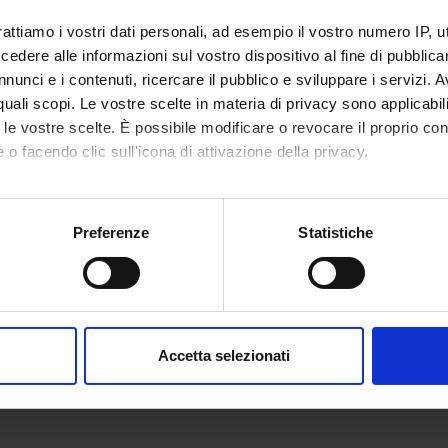
le De Nardo
Research Assistants
Evelina 
rattiamo i vostri dati personali, ad esempio il vostro numero IP, 
ntilotti
Temporary Assistant
dere alle informazioni sul vostro dispositivo al fine di pubblica
Professor
nunci e i contenuti, ricercare il pubblico e sviluppare i servizi. A
r quali scopi. Le vostre scelte in materia di privacy sono applicabi
to le vostre scelte. È possibile modificare o revocare il proprio 
 o facendo clic sull'icona di attivazione della privacy.
RCH AREAS INVOLVED IN THE PROJECT
ious Diseases (DDSP)
mo anche:
oni sulla tua posizione geografica, con un'approssimazione di qu
Preferenze
Statistiche
tious Diseases (DNBM)
spositivo, scansionandolo attivamente alla ricerca di caratteristich
aborati i tuoi dati personali e imposta le tue preferenze nella
s
ONS
consenso in qualsiasi momento dalla Dichiarazione sui cookie.
Accetta selezionati
ious Disease Section
nalizzare contenuti ed annunci, per fornire funzionalità dei socia
inoltre informazioni sul modo in cui utilizzi il nostro sito con i n
icità e social media, i quali potrebbero combinarle con altre inform
lizzo dei loro servizi.