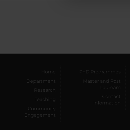
Home
PhD Programmes
Department
Master and Post
Lauream
Research
Contact
Teaching
information
Community
Engagement