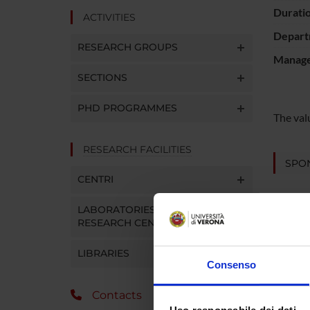
Durati
ACTIVITIES
Depart
RESEARCH GROUPS
Manager
SECTIONS
PHD PROGRAMMES
The val
RESEARCH FACILITIES
SPO
CENTRI
LABORATORIES AND
RESEARCH CENTRES
LIBRARIES
PROJ
Consenso
Eleono
Contacts