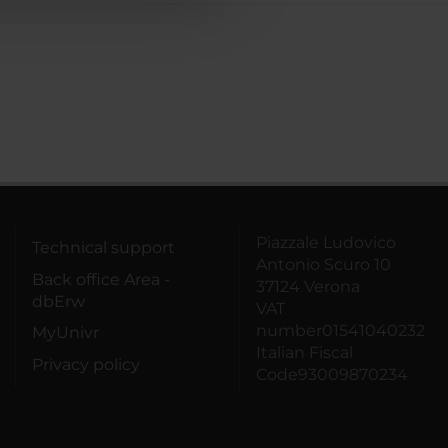
Piazzale Ludovico
Technical support
Antonio Scuro 10
Back office Area -
37124 Verona
dbErw
VAT
number01541040232
MyUnivr
Italian Fiscal
Privacy policy
Code93009870234