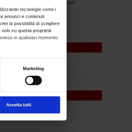
Tacconelli
Full Professor
utilizzando tecnologie come i
re annunci e contenuti
vete la possibilità di scegliere
li solo su questa proprietà
consenso in qualsiasi momento
alche metro,
Marketing
e specifiche (impronte
ezione dettagli
. Puoi
Accetta tutti
l media e per analizzare il
ostri partner che si occupano
azioni che hai fornito loro o