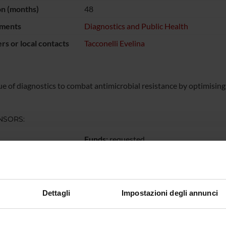
on (months)
48
ments
Diagnostics and Public Health
s or local contacts
Tacconelli Evelina
ue of diagnostics to combat antimicrobial resistance by optimising 
NSORS:
Funds:
requested
ECT PARTICIPANTS
Dettagli
Impostazioni degli annunci
ra Cremonini
Anna Go