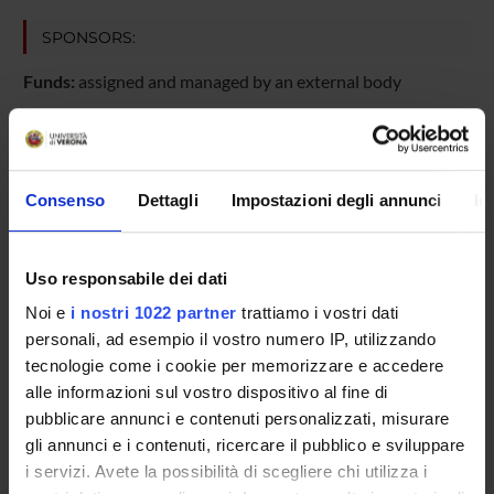
SPONSORS:
Funds:
assigned and managed by an external body
PROJECT PARTICIPANTS
Consenso
Dettagli
Impostazioni degli annunci
In
Mirella Ruggeri
Uso responsabile dei dati
RESEARCH AREAS INVOLVED IN THE PROJECT
Noi e
i nostri 1022 partner
trattiamo i vostri dati
personali, ad esempio il vostro numero IP, utilizzando
Psychiatry
tecnologie come i cookie per memorizzare e accedere
alle informazioni sul vostro dispositivo al fine di
pubblicare annunci e contenuti personalizzati, misurare
SECTIONS
gli annunci e i contenuti, ricercare il pubblico e sviluppare
i servizi. Avete la possibilità di scegliere chi utilizza i
Section of Psychiatry and Clinical Psychology