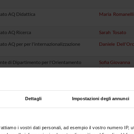
cato AQ Didattica
Maria Romanelli
cato AQ Ricerca
Sarah Tosato
cato AQ per per l'internazionalizzazione
Daniele Dell'Or
nte di Dipartimento per l'Orientamento
Sofia Giovanna
Mariotto
nte per l'Inclusione
Michela Nose'
nte Rete delle Università per lo Sviluppo
Cantor Tarperi
ibile - RUS
Dettagli
Impostazioni degli annunci
rente IRIS Ricerca e Terza Missione
Marco Veronese
rattiamo i vostri dati personali, ad esempio il vostro numero IP, 
nte di Dipartimento Comunicazione e Web
Sara Bigardi