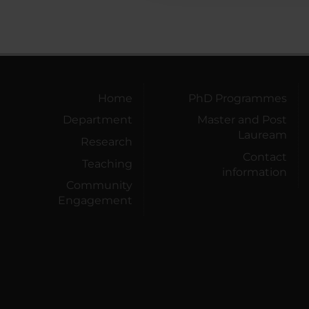
Home
PhD Programmes
Department
Master and Post
Lauream
Research
Contact
Teaching
information
Community
Engagement