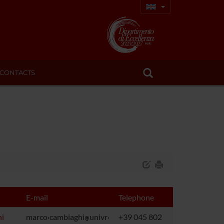
CONTACTS
E-mail
Telephone
i
marco
cambiaghi
univr
+39 045 802