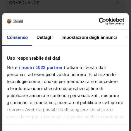
GOVERNANCE
COMMISSIONI
UFFICI E STRUTTURE DI SERVIZIO
Consenso
Dettagli
Impostazioni degli annunci
In
SERVIZI DI SEGRETERIA STUDENTI
STRUTTURE DEL DIPARTIMENTO
Uso responsabile dei dati
Noi e
i nostri 1022 partner
trattiamo i vostri dati
BIBLIOTECHE
personali, ad esempio il vostro numero IP, utilizzando
CENTRI
tecnologie come i cookie per memorizzare e accedere
alle informazioni sul vostro dispositivo al fine di
LABORATORI
pubblicare annunci e contenuti personalizzati, misurare
gli annunci e i contenuti, ricercare il pubblico e sviluppare
Contatti
i servizi. Avete la possibilità di scegliere chi utilizza i
vostri dati e per quali scopi. Le vostre scelte in materia di
Persone
privacy sono applicabili solo su questa proprietà digitale
Luoghi
in cui avete effettuato le vostre scelte. È possibile