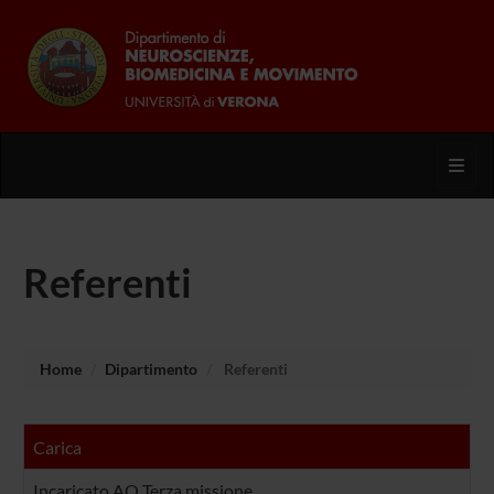
Toggl
Referenti
Home
Dipartimento
Referenti
Carica
Incaricato AQ Terza missione