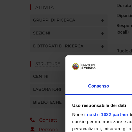
Durata 
ATTIVITÀ
Diparti
GRUPPI DI RICERCA
Respons
locali)
SEZIONI
DOTTORATI DI RICERCA
Ruolo d
lesioni 
STRUTTURE
CENTRI
PART
Consenso
Leonar
LABORATORI
Cristin
BIBLIOTECHE
Uso responsabile dei dati
Noi e
i nostri 1022 partner
t
Antonio
Contatti
cookie per memorizzare e acce
personalizzati, misurare gli an
Persone