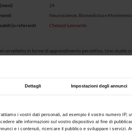
(mesi)
24
menti
Neuroscienze, Biomedicina e Movimento
abili (o referenti
Chelazzi Leonardo
el cervelletto in forme di apprendimento percettivo. Uno studio c
cerebellari
ECIPANTI AL PROGETTO
Dettagli
Impostazioni degli annunci
do Chelazzi
Professore ordinario
Ashkan 
a Deluca
Michele 
rattiamo i vostri dati personali, ad esempio il vostro numero IP, 
 Fiaschi
dere alle informazioni sul vostro dispositivo al fine di pubblica
nunci e i contenuti, ricercare il pubblico e sviluppare i servizi. A