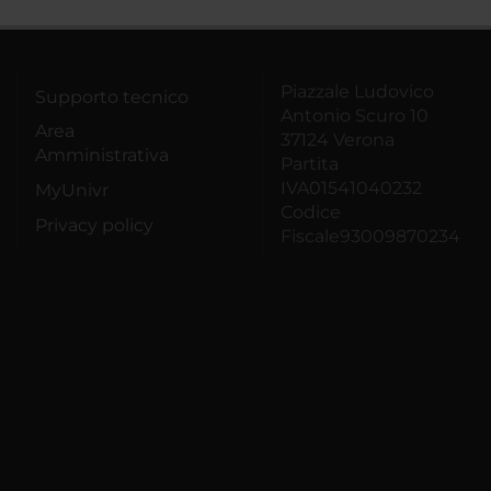
Piazzale Ludovico
Supporto tecnico
Antonio Scuro 10
Area
37124 Verona
Amministrativa
Partita
IVA01541040232
MyUnivr
Codice
Privacy policy
Fiscale93009870234