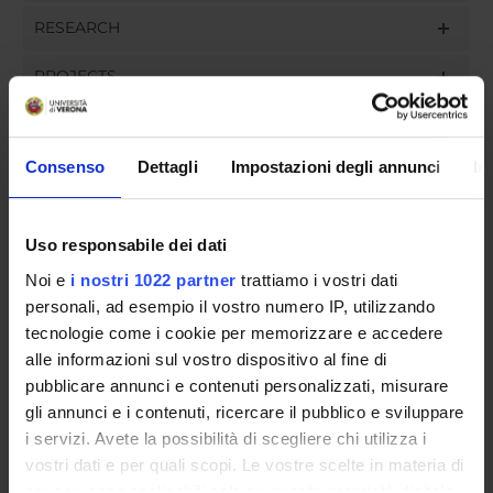
RESEARCH
PROJECTS
ASSIGNMENTS
Consenso
Dettagli
Impostazioni degli annunci
In
ORGANISATION
Uso responsabile dei dati
Noi e
i nostri 1022 partner
trattiamo i vostri dati
GOVERNANCE
personali, ad esempio il vostro numero IP, utilizzando
tecnologie come i cookie per memorizzare e accedere
COMMITTEES
alle informazioni sul vostro dispositivo al fine di
pubblicare annunci e contenuti personalizzati, misurare
DEPARTMENT ADMINISTRATION OFFICES
gli annunci e i contenuti, ricercare il pubblico e sviluppare
STUDENT ADMINISTRATION OFFICES
i servizi. Avete la possibilità di scegliere chi utilizza i
vostri dati e per quali scopi. Le vostre scelte in materia di
privacy sono applicabili solo su questa proprietà digitale
DEPARTMENT FACILITIES