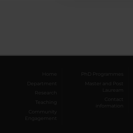
Home
PhD Programmes
Department
Master and Post
Lauream
Research
Contact
Teaching
information
Community
Engagement