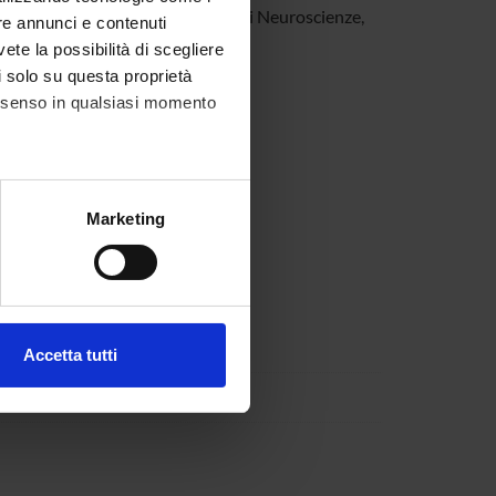
isiologia presso il Dipartimento di Neuroscienze,
re annunci e contenuti
vete la possibilità di scegliere
li solo su questa proprietà
consenso in qualsiasi momento
alche metro,
Marketing
e specifiche (impronte
ezione dettagli
. Puoi
Accetta tutti
l media e per analizzare il
nt Sciences
ostri partner che si occupano
azioni che hai fornito loro o