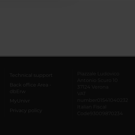
Piazzale Ludovico
Technical support
Antonio Scuro 10
Back office Area -
37124 Verona
dbErw
VAT
number01541040232
MyUnivr
Italian Fiscal
Privacy policy
Code93009870234