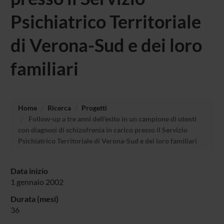
Psichiatrico Territoriale
di Verona-Sud e dei loro
familiari
Home
Ricerca
Progetti
Follow-up a tre anni dell’esito in un campione di utenti
con diagnosi di schizofrenia in carico presso il Servizio
Psichiatrico Territoriale di Verona-Sud e dei loro familiari
Data inizio
1 gennaio 2002
Durata (mesi)
36