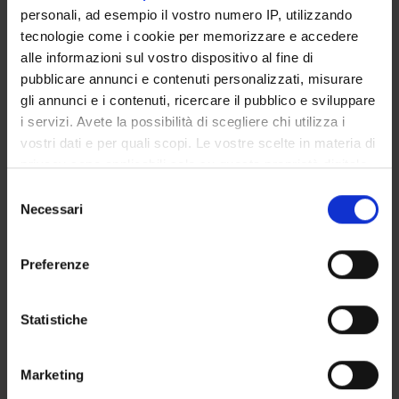
Tecnico-Amministrativo
personali, ad esempio il vostro numero IP, utilizzando
Doriana Cristofalo
tecnologie come i cookie per memorizzare e accedere
Tecnico-Amministrativo
alle informazioni sul vostro dispositivo al fine di
pubblicare annunci e contenuti personalizzati, misurare
Antonio Lasalvia
gli annunci e i contenuti, ricercare il pubblico e sviluppare
Mirella Ruggeri
i servizi. Avete la possibilità di scegliere chi utilizza i
vostri dati e per quali scopi. Le vostre scelte in materia di
Michele Tansella
privacy sono applicabili solo su questa proprietà digitale
in cui avete effettuato le vostre scelte. È possibile
Selezione
modificare o revocare il proprio consenso in qualsiasi
Necessari
del
SEZIONI
momento dalla Dichiarazione sui cookie o facendo clic
consenso
sull'icona di attivazione della privacy.
Psichiatria
Preferenze
Con il tuo consenso, vorremmo anche:
raccogliere informazioni sulla tua posizione
Statistiche
geografica, con un'approssimazione di qualche
ATTIVITÀ
metro,
Marketing
Identificare il tuo dispositivo, scansionandolo
GRUPPI DI RICERCA