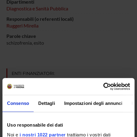
Dipartimenti
Diagnostica e Sanità Pubblica
Responsabili (o referenti locali)
Ruggeri Mirella
Parole chiave
schizofrenia, esito
ENTI FINANZIATORI:
Fondazione Lugli
Finanziamento:
assegnato e gestito dal Dipartimento
Consenso
Dettagli
Impostazioni degli annunci
In
PARTECIPANTI AL PROGETTO
Uso responsabile dei dati
Chiara Bonetto
Noi e
i nostri 1022 partner
trattiamo i vostri dati