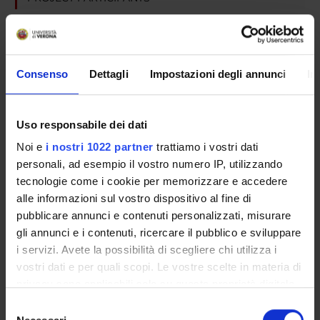
Alessandra Carcereri De Prati
Technical-administrative staff
Elisabetta Cavalieri
Consenso
Dettagli
Impostazioni degli annunci
In
Anna Rosa Ciampa
Hisanori Suzuki
Uso responsabile dei dati
Noi e
i nostri 1022 partner
trattiamo i vostri dati
personali, ad esempio il vostro numero IP, utilizzando
SECTIONS
tecnologie come i cookie per memorizzare e accedere
alle informazioni sul vostro dispositivo al fine di
Biological Chemistry Section
pubblicare annunci e contenuti personalizzati, misurare
gli annunci e i contenuti, ricercare il pubblico e sviluppare
i servizi. Avete la possibilità di scegliere chi utilizza i
vostri dati e per quali scopi. Le vostre scelte in materia di
privacy sono applicabili solo su questa proprietà digitale
ACTIVITIES
in cui avete effettuato le vostre scelte. È possibile
Selezione
RESEARCH GROUPS
modificare o revocare il proprio consenso in qualsiasi