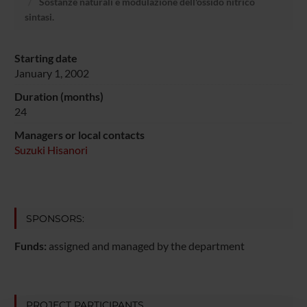
Sostanze naturali e modulazione dell'ossido nitrico
sintasi.
Starting date
January 1, 2002
Duration (months)
24
Managers or local contacts
Suzuki Hisanori
SPONSORS:
Funds:
assigned and managed by the department
PROJECT PARTICIPANTS