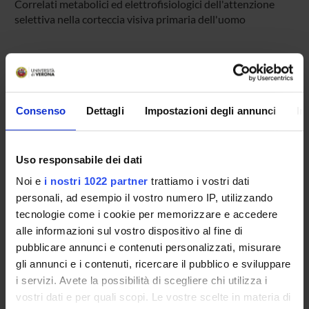
Correlati metabolici ed elettrofisiologici dell'attenzione
selettiva nella corteccia visiva primaria dell'uomo
SPONSORS:
Funds:
assigned and managed by the department
Consenso
Dettagli
Impostazioni degli annunci
In
PROJECT PARTICIPANTS
Uso responsabile dei dati
Massimo Girelli
Noi e
i nostri 1022 partner
trattiamo i vostri dati
Associate Professor
personali, ad esempio il vostro numero IP, utilizzando
tecnologie come i cookie per memorizzare e accedere
alle informazioni sul vostro dispositivo al fine di
pubblicare annunci e contenuti personalizzati, misurare
SECTIONS
gli annunci e i contenuti, ricercare il pubblico e sviluppare
Physiology and Psychology Section
i servizi. Avete la possibilità di scegliere chi utilizza i
vostri dati e per quali scopi. Le vostre scelte in materia di