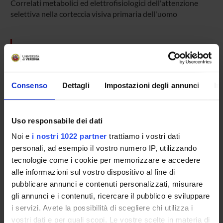
Correlati metabolici ed elettrofisiologici dell'attenzione
selettiva nella corteccia visiva primaria dell'uomo
ENTI FINANZIATORI:
Finanziamento:
assegnato e gestito dal Dipartimento
Consenso
Dettagli
Impostazioni degli annunci
In
PARTECIPANTI AL PROGETTO
Uso responsabile dei dati
Massimo Girelli
Noi e
i nostri 1022 partner
trattiamo i vostri dati
Professore associato
personali, ad esempio il vostro numero IP, utilizzando
tecnologie come i cookie per memorizzare e accedere
alle informazioni sul vostro dispositivo al fine di
SEZIONI
pubblicare annunci e contenuti personalizzati, misurare
gli annunci e i contenuti, ricercare il pubblico e sviluppare
Fisiologia e Psicologia
i servizi. Avete la possibilità di scegliere chi utilizza i
vostri dati e per quali scopi. Le vostre scelte in materia di