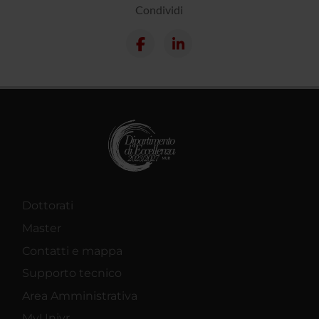
Condividi
Dottorati
Master
Contatti e mappa
Supporto tecnico
Area Amministrativa
MyUnivr