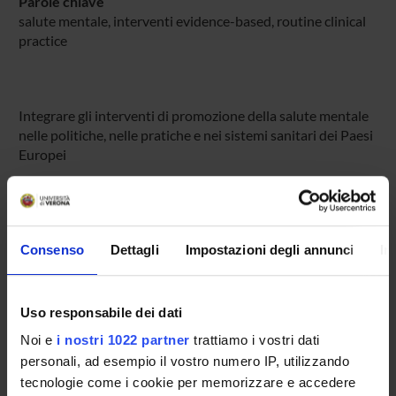
Parole chiave
salute mentale, interventi evidence-based, routine clinical
practice
Integrare gli interventi di promozione della salute mentale
nelle politiche, nelle pratiche e nei sistemi sanitari dei Paesi
Europei
ENTI FINANZIATORI:
Commissione Europea
Consenso
Dettagli
Impostazioni degli annunci
In
Finanziamento:
assegnato e gestito dal Dipartimento
Uso responsabile dei dati
Noi e
i nostri 1022 partner
trattiamo i vostri dati
PARTECIPANTI AL PROGETTO
personali, ad esempio il vostro numero IP, utilizzando
Mirella Ruggeri
tecnologie come i cookie per memorizzare e accedere