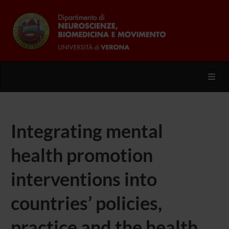
Toggl
Integrating mental
health promotion
interventions into
countries’ policies,
practice and the health