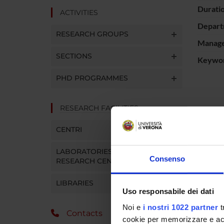
Durati
ACTIVITIES
Depart
RESEARCH GROUPS
Manager
SECTIONS
Keywo
PHD PROGRAMMES
RESEARCH FACILITIES
Il Regi
di regis
CENTRI
collegam
in modo 
LABORATORIES AND
servizi.
Consenso
RESEARCH CENTRES
LIBRARIES
SPO
Uso responsabile dei dati
Noi e
i nostri 1022 partner
t
Assesso
Contacts
cookie per memorizzare e acce
Veneto