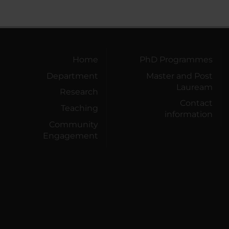
Home
PhD Programmes
Department
Master and Post
Lauream
Research
Contact
Teaching
information
Community
Engagement