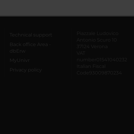
Piazzale Ludovico
Technical support
Antonio Scuro 10
Back office Area -
37124 Verona
dbErw
VAT
number01541040232
MyUnivr
Italian Fiscal
Privacy policy
Code93009870234