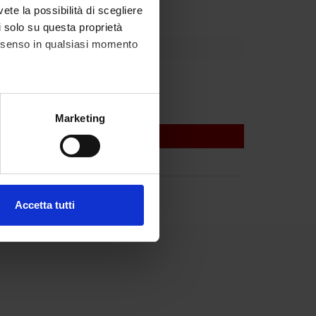
vete la possibilità di scegliere
li solo su questa proprietà
consenso in qualsiasi momento
Tansella
alche metro,
Marketing
e specifiche (impronte
ezione dettagli
. Puoi
Accetta tutti
l media e per analizzare il
ostri partner che si occupano
azioni che hai fornito loro o