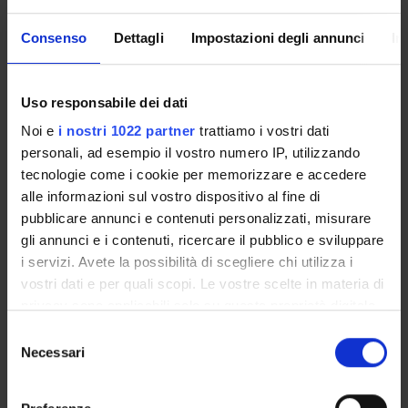
sono rivolti ad altre strutture sanitarie ed invece avrebbero
beneficiato di una presa in carico da parte del Servizio e di
Consenso
Dettagli
Impostazioni degli annunci
In
un trattamento per un periodo di tempo adeguato.
Uso responsabile dei dati
SPONSORS:
Noi e
i nostri 1022 partner
trattiamo i vostri dati
Assessorato Sanita' Regione Veneto
personali, ad esempio il vostro numero IP, utilizzando
Funds:
assigned and managed by the department
tecnologie come i cookie per memorizzare e accedere
alle informazioni sul vostro dispositivo al fine di
pubblicare annunci e contenuti personalizzati, misurare
gli annunci e i contenuti, ricercare il pubblico e sviluppare
PROJECT PARTICIPANTS
i servizi. Avete la possibilità di scegliere chi utilizza i
Francesco Amaddeo
vostri dati e per quali scopi. Le vostre scelte in materia di
Full Professor
privacy sono applicabili solo su questa proprietà digitale
in cui avete effettuato le vostre scelte. È possibile
Cesario Bellantuono
Selezione
modificare o revocare il proprio consenso in qualsiasi
Necessari
del
Chiara Bonetto
momento dalla Dichiarazione sui cookie o facendo clic
consenso
Technical-administrative staff
sull'icona di attivazione della privacy.