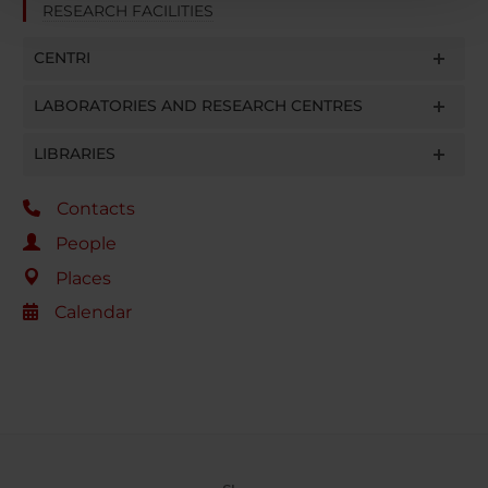
RESEARCH FACILITIES
con altre informazioni che hai fornito loro o che hanno
raccolto dal tuo utilizzo dei loro servizi.
CENTRI
LABORATORIES AND RESEARCH CENTRES
LIBRARIES
Contacts
People
Places
Calendar