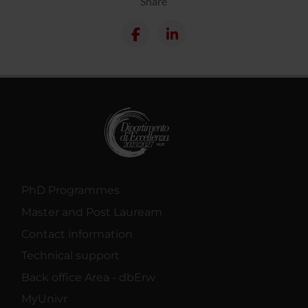
Share
PhD Programmes
Master and Post Lauream
Contact information
Technical support
Back office Area - dbErw
MyUnivr