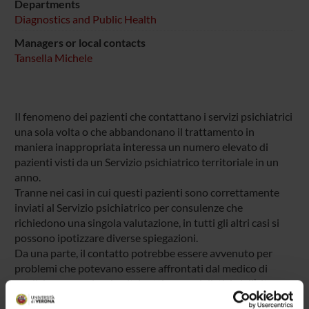
Departments
Diagnostics and Public Health
Managers or local contacts
Tansella Michele
Il fenomeno dei pazienti che contattano i servizi psichiatrici
una sola volta o che abbandonano il trattamento in
maniera inappropriata interessa un numero elevato di
pazienti visti da un Servizio psichiatrico territoriale in un
anno.
Tranne nei casi in cui questi pazienti sono correttamente
inviati al Servizio psichiatrico per consulenze che
richiedono una singola valutazione, in tutti gli altri casi si
possono ipotizzare diverse spiegazioni.
Da una parte, il contatto potrebbe essere avvenuto per
problemi che potevano essere affrontati dal medico di
medicina generale o in altri setting specialistici, dall’altra,
potrebbe trattarsi di pazienti che, dopo quel contatto, si