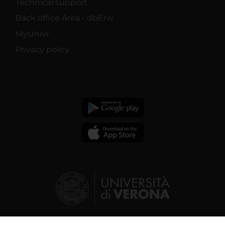
Technical support
Back office Area - dbErw
MyUnivr
Privacy policy
© 2026 | Verona University