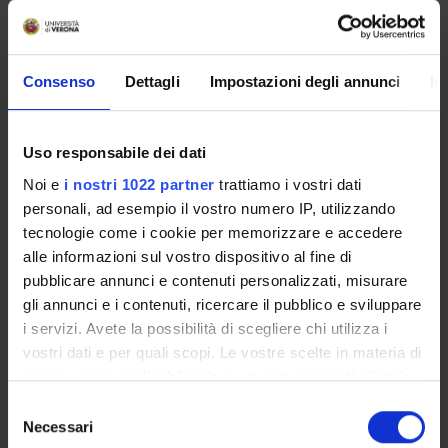
Monica Paccaloni
Michela Rimondini
Associate Professor
Consenso
Dettagli
Impostazioni degli annunci
In
Christa Zimmermann
Research Assistants
Uso responsabile dei dati
Noi e
i nostri 1022 partner
trattiamo i vostri dati
SECTIONS
personali, ad esempio il vostro numero IP, utilizzando
tecnologie come i cookie per memorizzare e accedere
Section of Psychiatry and Clinical Psychology
alle informazioni sul vostro dispositivo al fine di
pubblicare annunci e contenuti personalizzati, misurare
gli annunci e i contenuti, ricercare il pubblico e sviluppare
i servizi. Avete la possibilità di scegliere chi utilizza i
vostri dati e per quali scopi. Le vostre scelte in materia di
ACTIVITIES
privacy sono applicabili solo su questa proprietà digitale
in cui avete effettuato le vostre scelte. È possibile
RESEARCH GROUPS
Selezione
modificare o revocare il proprio consenso in qualsiasi
Necessari
del
SECTIONS