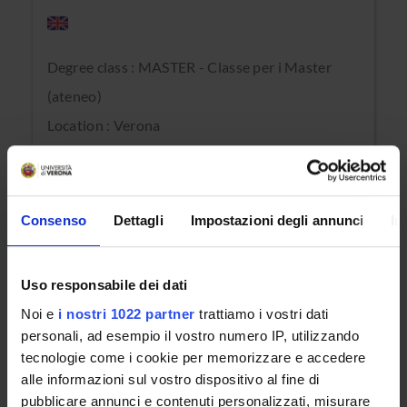
Degree class : MASTER - Classe per i Master
(ateneo)
Location : Verona
Master in Chirurgia vertebromidollare
complessa
Consenso
Dettagli
Impostazioni degli annunci
In
Degree class : MASTER - Classe per i Master
Uso responsabile dei dati
(ateneo)
Noi e
i nostri 1022 partner
trattiamo i vostri dati
Location : Verona
personali, ad esempio il vostro numero IP, utilizzando
tecnologie come i cookie per memorizzare e accedere
alle informazioni sul vostro dispositivo al fine di
Master in Meccanismi rigenerativi
pubblicare annunci e contenuti personalizzati, misurare