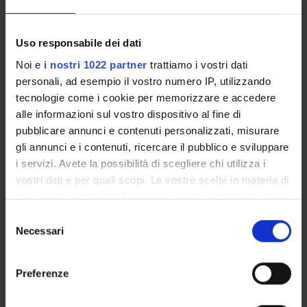
SECTIONS
Section of Psychiatry and Clinical Psychology
Uso responsabile dei dati
Noi e
i nostri 1022 partner
trattiamo i vostri dati
personali, ad esempio il vostro numero IP, utilizzando
tecnologie come i cookie per memorizzare e accedere
alle informazioni sul vostro dispositivo al fine di
ACTIVITIES
pubblicare annunci e contenuti personalizzati, misurare
gli annunci e i contenuti, ricercare il pubblico e sviluppare
RESEARCH GROUPS
i servizi. Avete la possibilità di scegliere chi utilizza i
vostri dati e per quali scopi. Le vostre scelte in materia di
SECTIONS
privacy sono applicabili solo su questa proprietà digitale
PHD PROGRAMMES
in cui avete effettuato le vostre scelte. È possibile
Selezione
modificare o revocare il proprio consenso in qualsiasi
Necessari
del
momento dalla Dichiarazione sui cookie o facendo clic
RESEARCH FACILITIES
consenso
sull'icona di attivazione della privacy.
Preferenze
CENTRI
Con il tuo consenso, vorremmo anche:
LABORATORIES AND RESEARCH CENTRES