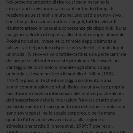
Nel presente progetto di ricerca si esamineranno le
interazioni fra visione e tatto confrontando i tempi di
reazione a due stimoli simultanei, uno tattile e uno visivo,
con i tempi di reazione a stimoli singoli, tattili o visivi. Il
risultato atteso in base alle conoscenze già disponibili è una
maggiore velocità di risposta allo stimolo doppio bimodale.
Poiché non si sa, invece, se lo stimolo doppio bimodale
(visivo-tattile) produca risposte più veloci di stimoli doppi
unimodali (visivo-visivo o tattile-tattile), una parte centrale
del progetto affronterà questo problema. Nel caso di un
vantaggio dello stimolo bimodale sugli stimoli doppi
unimodali, si esaminerà con il modello di Miller (1982,
1992) la possibilità che il vantaggio sia dovuto a una
semplice sommazione probabilistica o a una vera e propria
facilitazione nervosa intersensoriale. Inoltre, poiché alcuni
dati suggeriscono che le interazioni fra vista e tatto siano
particolarmente efficaci quando i siti delle due stimolazioni
sono sovrapposti nello spazio corporeo, o per lo meno
quando l’attenzione visiva è rivolta alla regione di
stimolazione tattile (Honoré et al., 1989; Tipper et al.,
1998), si esamineranno le risposta a stimoli bimodali, tattili