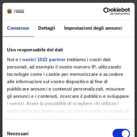
Consenso
Dettagli
Impostazioni degli annunci
In
Responsabile
Uso responsabile dei dati
Andrea Sbarbati
Noi e
i nostri 1022 partner
trattiamo i vostri dati
Segreteria
personali, ad esempio il vostro numero IP, utilizzando
Segreteria della Sezione di Anatomia e Istologia
tecnologie come i cookie per memorizzare e accedere
Sede
alle informazioni sul vostro dispositivo al fine di
Strada Le Grazie, 8 - 37134 Verona
pubblicare annunci e contenuti personalizzati, misurare
gli annunci e i contenuti, ricercare il pubblico e sviluppare
i servizi. Avete la possibilità di scegliere chi utilizza i
vostri dati e per quali scopi. Le vostre scelte in materia di
Progetti
Componenti
privacy sono applicabili solo su questa proprietà digitale
in cui avete effettuato le vostre scelte. È possibile
Selezione
modificare o revocare il proprio consenso in qualsiasi
Agnoli Giannino
Necessari
del