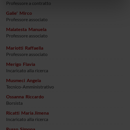
informazioni sul modo in cui utilizzi il nostro sito con i
Professore a contratto
nostri partner che si occupano di analisi dei dati web,
Galie' Mirco
pubblicità e social media, i quali potrebbero combinarle
Professore associato
con altre informazioni che hai fornito loro o che hanno
raccolto dal tuo utilizzo dei loro servizi.
Malatesta Manuela
Professore associato
Mariotti Raffaella
Professore associato
Merigo Flavia
Incaricato alla ricerca
Musmeci Angela
Tecnico-Amministrativo
Ossanna Riccardo
Borsista
Ricatti Maria Jimena
Incaricato alla ricerca
Russo Simona