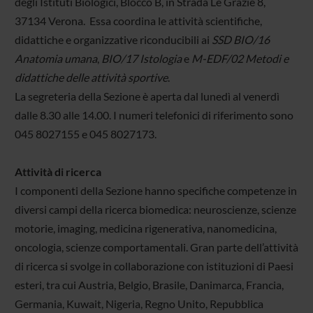
degli Istituti Biologici, Blocco B, in Strada Le Grazie 8,
37134 Verona. Essa coordina le attività scientifiche,
didattiche e organizzative riconducibili ai
SSD BIO/16
Anatomia umana
,
BIO/17 Istologia
e
M-EDF/02
Metodi e
didattiche delle attività sportive
.
La segreteria della Sezione è aperta dal lunedì al venerdì
dalle 8.30 alle 14.00. I numeri telefonici di riferimento sono
045 8027155 e 045 8027173.
Attività di ricerca
I componenti della Sezione hanno specifiche competenze in
diversi campi della ricerca biomedica: neuroscienze, scienze
motorie, imaging, medicina rigenerativa, nanomedicina,
oncologia, scienze comportamentali. Gran parte dell’attività
di ricerca si svolge in collaborazione con istituzioni di Paesi
esteri, tra cui Austria, Belgio, Brasile, Danimarca, Francia,
Germania, Kuwait, Nigeria, Regno Unito, Repubblica