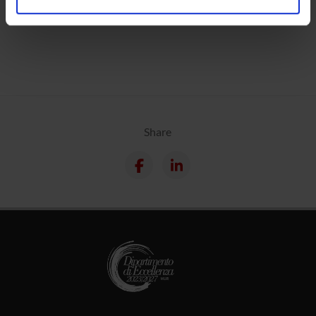
analizzare il nostro traffico. Condividiamo inoltre
Calendar
informazioni sul modo in cui utilizzi il nostro sito con i
nostri partner che si occupano di analisi dei dati web,
pubblicità e social media, i quali potrebbero combinarle
con altre informazioni che hai fornito loro o che hanno
raccolto dal tuo utilizzo dei loro servizi.
Share