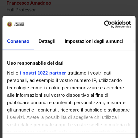
Francesco Amaddeo
Full Professor
Doriana Cristofalo
Technical-administrative staff
Rosa Bruna Dall'agnola
Consenso
Dettagli
Impostazioni degli annunci
In
Antonio Lasalvia
Mirella Ruggeri
Uso responsabile dei dati
Michele Tansella
Noi e
i nostri 1022 partner
trattiamo i vostri dati
personali, ad esempio il vostro numero IP, utilizzando
tecnologie come i cookie per memorizzare e accedere
alle informazioni sul vostro dispositivo al fine di
SECTIONS
pubblicare annunci e contenuti personalizzati, misurare
Section of Psychiatry and Clinical Psychology
gli annunci e i contenuti, ricercare il pubblico e sviluppare
i servizi. Avete la possibilità di scegliere chi utilizza i
vostri dati e per quali scopi. Le vostre scelte in materia di
privacy sono applicabili solo su questa proprietà digitale